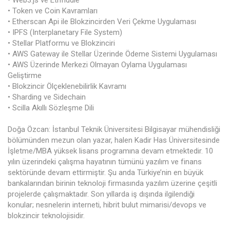
• Web3.js ve Ethfiddle
• Token ve Coin Kavramları
• Etherscan Api ile Blokzincirden Veri Çekme Uygulaması
• IPFS (Interplanetary File System)
• Stellar Platformu ve Blokzinciri
• AWS Gateway ile Stellar Üzerinde Ödeme Sistemi Uygulaması
• AWS Üzerinde Merkezi Olmayan Oylama Uygulaması
Geliştirme
• Blokzincir Ölçeklenebilirlik Kavramı
• Sharding ve Sidechain
• Scilla Akıllı Sözleşme Dili
Doğa Özcan: İstanbul Teknik Üniversitesi Bilgisayar mühendisliği
bölümünden mezun olan yazar, halen Kadir Has Üniversitesinde
İşletme/MBA yüksek lisans programına devam etmektedir. 10
yılın üzerindeki çalışma hayatının tümünü yazılım ve finans
sektöründe devam ettirmiştir. Şu anda Türkiye’nin en büyük
bankalarından birinin teknoloji firmasında yazılım üzerine çeşitli
projelerde çalışmaktadır. Son yıllarda iş dışında ilgilendiği
konular; nesnelerin interneti, hibrit bulut mimarisi/devops ve
blokzincir teknolojisidir.