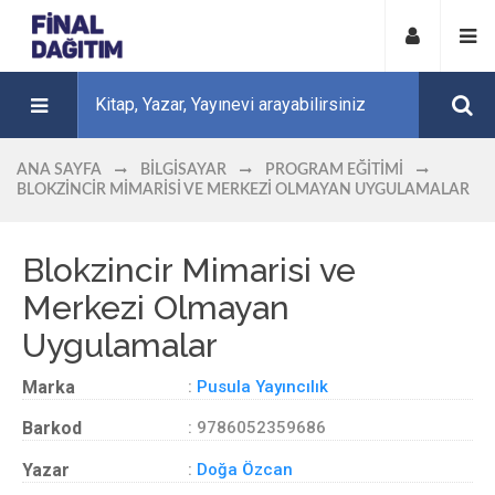
ANA SAYFA
BILGISAYAR
PROGRAM EĞITIMI
BLOKZINCIR MIMARISI VE MERKEZI OLMAYAN UYGULAMALAR
Blokzincir Mimarisi ve
Merkezi Olmayan
Uygulamalar
Marka
:
Pusula Yayıncılık
Barkod
: 9786052359686
Yazar
:
Doğa Özcan