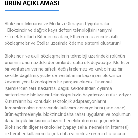
ÜRÜN AÇIKLAMASI
Blokzincir Mimarisi ve Merkezi Olmayan Uygulamalar
• Blokzincir ve dağıtık kayıt defteri teknolojisini tanıyın!
• Örnek kodlarla Bitcoin cüzdanı, Ethereum üzerinde akıllı
sözleşmeler ve Stellar üzerinde ödeme sistemi oluşturun!
Blokzincir ve akıllı sözleşmelerin teknoloji üzerindeki rolünün
önemini önümüzdeki dönemlerde daha sık duyacağız. Merkezi
bir veritabanı yerine şifreli, değiştirelemez ve kaybolmaz bir
şekilde dağıtılmış yüzlerce veritabanını kapsayan blokzincir
kavramı yeni teknolojilerin bir parçası olacak. Finansal
işlemlerden telif haklarına, sağlık sektöründen oylama
sistemlerine blokzincir teknolojisi hızla hayatımıza nüfuz ediyor.
Kurumların bu konudaki teknolojik adaptasyonlarını
tamamlamaları sonrasında kullanım senaryolarını (use case)
ürünleştirmeleriyle, blokzincir daha rahat uygulanır ve toplumun
daha büyük bir kısmına hizmet edebilir duruma geçecektir.
Blokzincirin diğer teknolojiler (yapay zeka, nesnelerin interneti)
ile beraber kullanımı da çok daha verimli ve resmin bütününü