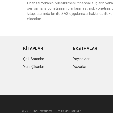
finansal zekânın iyileştirilmesi, finansal suçların ya
performans yönetiminin planlanması, risk yönetimi, 
kitap, alanında bir ilk. SAS uygulaması hakkında ilk ke
olacaktır.
KİTAPLAR
EKSTRALAR
Çok Satanlar
Yayınevleri
Yeni Çıkanlar
Yazarlar
© 2018 Final Pazarlama. Tüm Hakları Saklıdır.