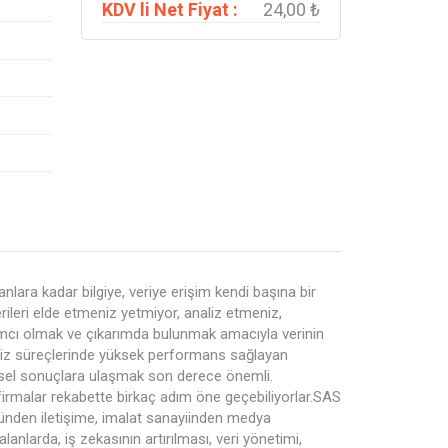
KDV li Net Fiyat :
24,00 ₺
nlara kadar bilgiye, veriye erişim kendi başına bir
rileri elde etmeniz yetmiyor, analiz etmeniz,
rdımcı olmak ve çıkarımda bulunmak amacıyla verinin
aliz süreçlerinde yüksek performans sağlayan
tiksel sonuçlara ulaşmak son derece önemli.
irmalar rekabette birkaç adım öne geçebiliyorlar.SAS
öründen iletişime, imalat sanayiinden medya
anlarda, iş zekasının artırılması, veri yönetimi,