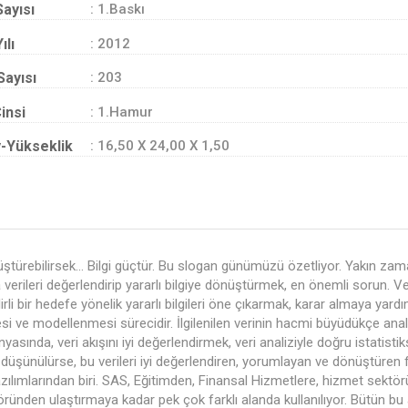
Sayısı
: 1.Baskı
ılı
: 2012
Sayısı
: 203
insi
: 1.Hamur
-Yükseklik
: 16,50 X 24,00 X 1,50
üştürebilirsek… Bilgi güçtür. Bu slogan günümüzü özetliyor. Yakın zama
verileri değerlendirip yararlı bilgiye dönüştürmek, en önemli sorun. Ve
irli bir hedefe yönelik yararlı bilgileri öne çıkarmak, karar almaya ya
i ve modellenmesi sürecidir. İlgilenilen verinin hacmi büyüdükçe an
sında, veri akışını iyi değerlendirmek, veri analiziyle doğru istatis
üşünülürse, bu verileri iyi değerlendiren, yorumlayan ve dönüştüren f
yazılımlarından biri. SAS, Eğitimden, Finansal Hizmetlere, hizmet sekt
ründen ulaştırmaya kadar pek çok farklı alanda kullanılıyor. Bütün bu al