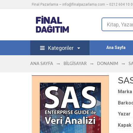
Final Pazarlama ~
info@finalpazarlama.com
~ 0212 604 10 00
Kategoriler
Ana Sayfa
ANA SAYFA
BILGISAYAR
DONANIM
SA
SAS
Marka
Barko
Yazar
Kapak 