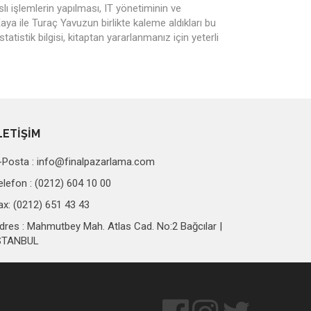
lı işlemlerin yapılması, IT yönetiminin ve
a ile Turaç Yavuzun birlikte kaleme aldıkları bu
atistik bilgisi, kitaptan yararlanmanız için yeterli
LETİŞİM
-Posta :
info@finalpazarlama.com
elefon : (0212) 604 10 00
ax: (0212) 651 43 43
dres : Mahmutbey Mah. Atlas Cad. No:2 Bağcılar |
STANBUL