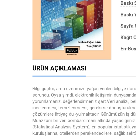
Baskı 
Baskı Y
Sayfa 
Kağıt C
En-Boy
ÜRÜN AÇIKLAMASI
Bilgi güçtür, ama üzerimize yağan verileri bilgiye dön
sorundu. Oysa şimdi, elektronik iletişimin dünyasında 
yorumlamanız, değerlendirmeniz şart.Veri analizi, bel
incelenmesi, temizlenme¬si, gerekirse dönüştürülmes
çözümlere ihtiyaç du¬yulmaktadır. Günümüzün iş dünya
Muazzam bir veri bombardımanı altında yaşadığımız d
(Statistical Analysis System), en popular istatistik 
kuruluşlarına, otellerden perakendecilere, sağlık sektö