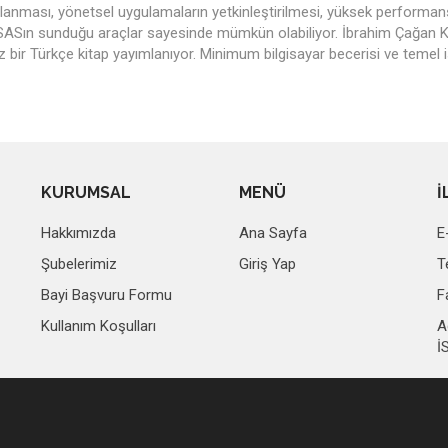
kalanması, yönetsel uygulamaların yetkinleştirilmesi, yüksek performans
SASın sunduğu araçlar sayesinde mümkün olabiliyor. İbrahim Çağan Kay
z bir Türkçe kitap yayımlanıyor. Minimum bilgisayar becerisi ve temel ist
KURUMSAL
MENÜ
İ
Hakkımızda
Ana Sayfa
E
Şubelerimiz
Giriş Yap
T
Bayi Başvuru Formu
F
Kullanım Koşulları
A
İ