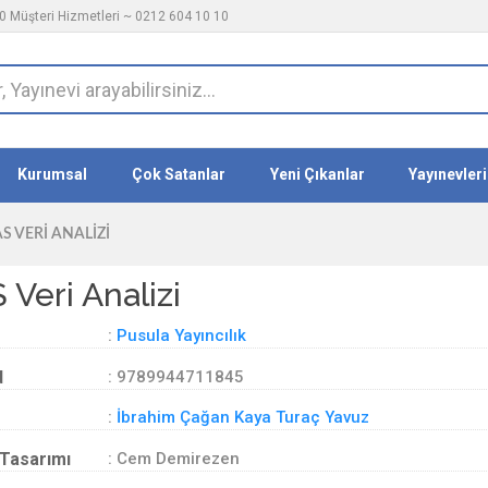
 Müşteri Hizmetleri ~ 0212 604 10 10
Kurumsal
Çok Satanlar
Yeni Çıkanlar
Yayınevleri
S VERI ANALIZI
 Veri Analizi
:
Pusula Yayıncılık
d
: 9789944711845
:
İbrahim Çağan Kaya Turaç Yavuz
Tasarımı
: Cem Demirezen