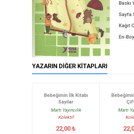
Baskı Y
Sayfa 
Kağıt C
En-Boy
YAZARIN DIĞER KITAPLARI
Bebeğimin İlk Kitabı
Bebeğimin 
Sayılar
Çif
Martı Yayıncılık
Martı Ya
Kolektif
Kole
22,00 ₺
22,