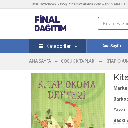
Final Pazarlama ~
info@finalpazarlama.com
~ 0212 604 10 00
Kategoriler
Ana Sayfa
ANA SAYFA
ÇOCUK KITAPLARI
KITAP OKU
Kit
Marka
Barko
Yazar
Baskı 