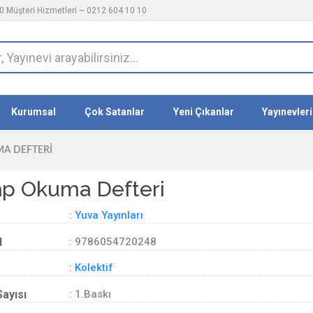
 Müşteri Hizmetleri ~ 0212 604 10 10
Kurumsal
Çok Satanlar
Yeni Çıkanlar
Yayınevleri
MA DEFTERI
ap Okuma Defteri
:
Yuva Yayınları
d
: 9786054720248
:
Kolektif
Sayısı
: 1.Baskı