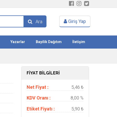
Giriş Yap
Ara
Yazarlar
Bayilik Dağıtım
İletişim
FİYAT BİLGİLERİ
Net Fiyat :
5,46 ₺
KDV Oranı :
8,00 %
Etiket Fiyatı :
5,90 ₺