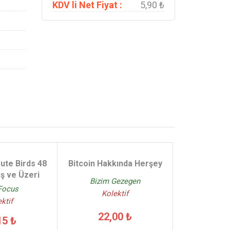
KDV li Net Fiyat :
5,90 ₺
ute Birds 48
Bitcoin Hakkında Herşey
ş ve Üzeri
Bizim Gezegen
Focus
Kolektif
ktif
22,00 ₺
15 ₺