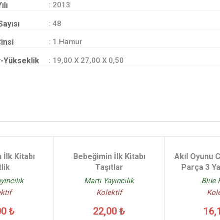
ılı
: 2013
Sayısı
: 48
insi
: 1.Hamur
-Yükseklik
: 19,00 X 27,00 X 0,50
İlk Kitabı
Bebeğimin İlk Kitabı
Akıl Oyunu C
tlik
Taşıtlar
Parça 3 Ya
yıncılık
Martı Yayıncılık
Blue 
ktif
Kolektif
Kole
00 ₺
22,00 ₺
16,