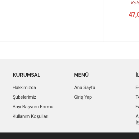
Kole
47,
KURUMSAL
MENÜ
İ
Hakkımızda
Ana Sayfa
E
Şubelerimiz
Giriş Yap
T
Bayi Başvuru Formu
F
Kullanım Koşulları
A
İ