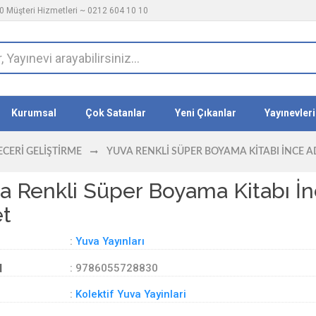
 Müşteri Hizmetleri ~ 0212 604 10 10
Kurumsal
Çok Satanlar
Yeni Çıkanlar
Yayınevleri
CERI GELIŞTIRME
YUVA RENKLI SÜPER BOYAMA KITABI İNCE A
a Renkli Süper Boyama Kitabı İ
t
:
Yuva Yayınları
d
: 9786055728830
:
Kolektif Yuva Yayinlari