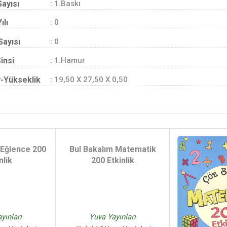
Sayısı
: 1.Baskı
ılı
: 0
Sayısı
: 0
insi
: 1.Hamur
-Yükseklik
: 19,50 X 27,50 X 0,50
 Eğlence 200
Bul Bakalım Matematik
nlik
200 Etkinlik
yınları
Yuva Yayınları