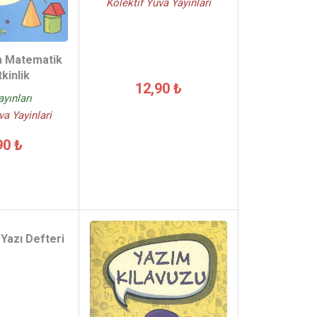
Kolektif Yuva Yayinlari
m Matematik
kinlik
12,90 ₺
yınları
va Yayinlari
90 ₺
 Yazı Defteri