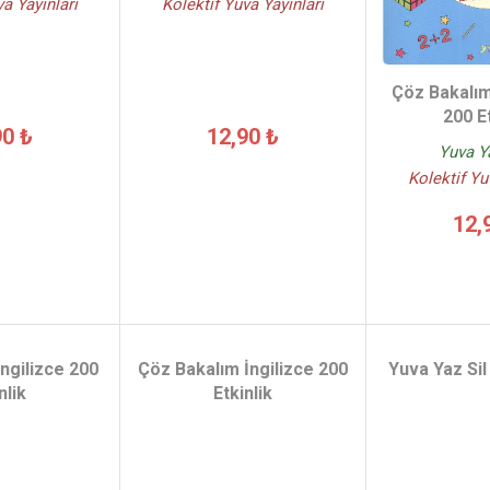
va Yayinlari
Kolektif Yuva Yayinlari
Çöz Bakalı
200 Et
90 ₺
12,90 ₺
Yuva Ya
Kolektif Yu
12,
İngilizce 200
Çöz Bakalım İngilizce 200
Yuva Yaz Sil
nlik
Etkinlik