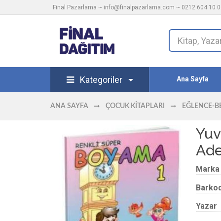
Final Pazarlama ~
info@finalpazarlama.com
~ 0212 604 10 00
Kategoriler
Ana Sayfa
ANA SAYFA
ÇOCUK KITAPLARI
EĞLENCE-BE
Yuv
Ade
Marka
Barko
Yazar