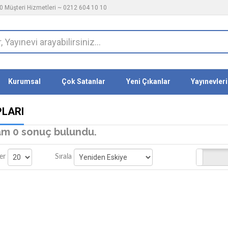
 Müşteri Hizmetleri ~ 0212 604 10 10
Kurumsal
Çok Satanlar
Yeni Çıkanlar
Yayınevleri
PLARI
m 0 sonuç bulundu.
Stoktakiler
er
Sırala