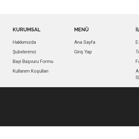
KURUMSAL
MENÜ
İ
Hakkımızda
Ana Sayfa
E
Şubelerimiz
Giriş Yap
T
Bayi Başvuru Formu
F
Kullanım Koşulları
A
İ