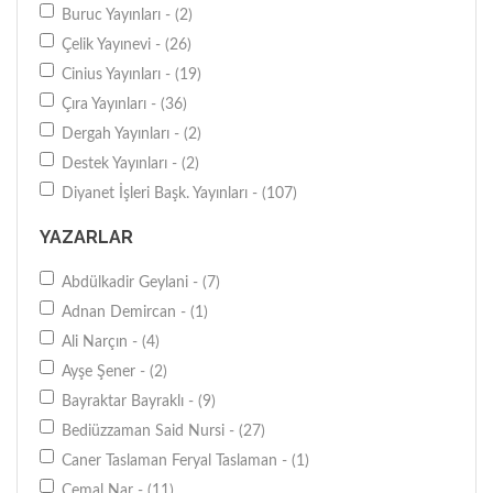
Buruc Yayınları - (2)
Çelik Yayınevi - (26)
Cinius Yayınları - (19)
Çıra Yayınları - (36)
Dergah Yayınları - (2)
Destek Yayınları - (2)
Diyanet İşleri Başk. Yayınları - (107)
Düşün Yayıncılık - (48)
YAZARLAR
Ensar Neşriyat Tic. A.Ş. - (98)
Erkam Yayınları - (40)
Abdülkadir Geylani - (7)
Fazilet Neşriyat - (2)
Adnan Demircan - (1)
Fecr Yayınevi - (21)
Ali Narçın - (4)
Gelenek Yayıncılık - (28)
Ayşe Şener - (2)
Hayat Yayınları - (3)
Bayraktar Bayraklı - (9)
Hüner Yayınevi - (2)
Bediüzzaman Said Nursi - (27)
İFAV Yayınları - (19)
Caner Taslaman Feryal Taslaman - (1)
İnsan Yayınları - (44)
Cemal Nar - (11)