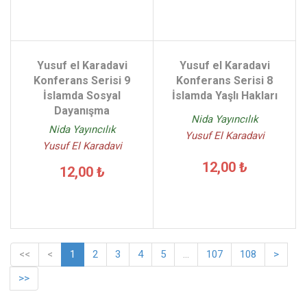
Yusuf el Karadavi
Yusuf el Karadavi
Konferans Serisi 9
Konferans Serisi 8
İslamda Sosyal
İslamda Yaşlı Hakları
Dayanışma
Nida Yayıncılık
Nida Yayıncılık
Yusuf El Karadavi
Yusuf El Karadavi
12,00 ₺
12,00 ₺
<<
<
1
2
3
4
5
...
107
108
>
>>