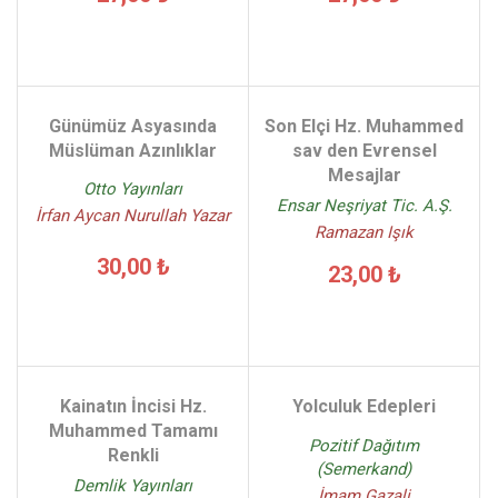
Günümüz Asyasında
Son Elçi Hz. Muhammed
Müslüman Azınlıklar
sav den Evrensel
Mesajlar
Otto Yayınları
Ensar Neşriyat Tic. A.Ş.
İrfan Aycan Nurullah Yazar
Ramazan Işık
30,00 ₺
23,00 ₺
Kainatın İncisi Hz.
Yolculuk Edepleri
Muhammed Tamamı
Pozitif Dağıtım
Renkli
(Semerkand)
Demlik Yayınları
İmam Gazali