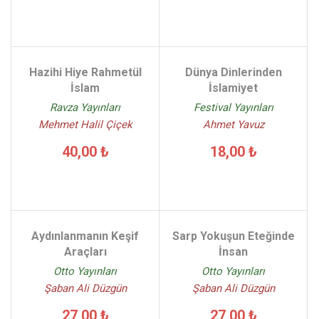
Mehmet Salih Kumaş - (1)
Murteza Bedir - (1)
Osman Bedrüddin Erzurumi - (2)
Hazihi Hiye Rahmetül
Dünya Dinlerinden
Osman Bodur - (1)
İslam
İslamiyet
Osman Nuri Topbaş - (17)
Ravza Yayınları
Festival Yayınları
Sadettin Turhan - (7)
Mehmet Halil Çiçek
Ahmet Yavuz
Server İletişim Kolektif - (7)
40,00 ₺
18,00 ₺
Seyda Muhammed Emin Er - (2)
Sırrı Ataman - (1)
Şaban Ali Düzgün - (7)
Yusuf El Karadavi - (15)
Zeki Çalışkan - (1)
Aydınlanmanın Keşif
Sarp Yokuşun Eteğinde
Araçları
İnsan
Otto Yayınları
Otto Yayınları
Şaban Ali Düzgün
Şaban Ali Düzgün
27,00 ₺
27,00 ₺