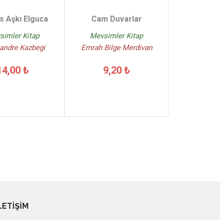
s Aşkı Elguca
Cam Duvarlar
simler Kitap
Mevsimler Kitap
andre Kazbegi
Emrah Bilge Merdivan
14,00 ₺
9,20 ₺
LETİŞİM