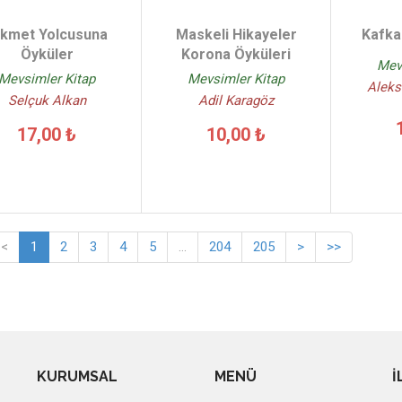
ikmet Yolcusuna
Maskeli Hikayeler
Kafka
Öyküler
Korona Öyküleri
Mev
Mevsimler Kitap
Mevsimler Kitap
Aleks
Selçuk Alkan
Adil Karagöz
17,00 ₺
10,00 ₺
<
1
2
3
4
5
...
204
205
>
>>
KURUMSAL
MENÜ
İ