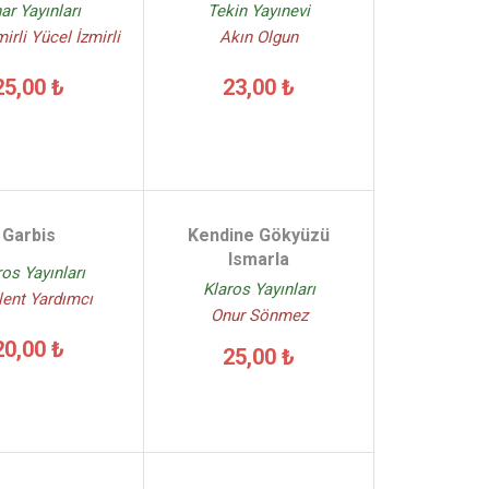
ar Yayınları
Tekin Yayınevi
irli Yücel İzmirli
Akın Olgun
25,00 ₺
23,00 ₺
Garbis
Kendine Gökyüzü
Ismarla
ros Yayınları
Klaros Yayınları
lent Yardımcı
Onur Sönmez
20,00 ₺
25,00 ₺