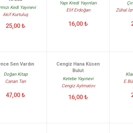
Yapı Kredi Yayınları
Çın
rmızı Kedi Yayınevi
Elif Erdoğan
Zühal İzm
Akif Kurtuluş
16,00 ₺
25,00 ₺
nce Sen Vardın
Cengiz Hana Küsen
Bulut
Doğan Kitap
Kla
Ketebe Yayınevi
Canan Tan
E.Bü
Cengiz Aytmatov
47,00 ₺
16,00 ₺