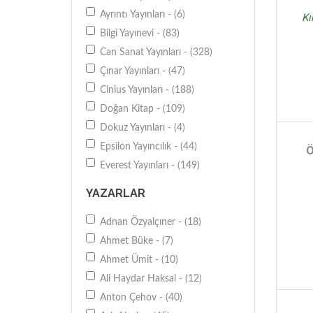
Ayrıntı Yayınları - (6)
Kı
Bilgi Yayınevi - (83)
Can Sanat Yayınları - (328)
Çınar Yayınları - (47)
Cinius Yayınları - (188)
Doğan Kitap - (109)
Dokuz Yayınları - (4)
Epsilon Yayıncılık - (44)
Ö
Everest Yayınları - (149)
Evrensel Basım Yayın - (32)
YAZARLAR
Hayy Kitap - (6)
Hyb Yayıncılık - (30)
Adnan Özyalçıner - (18)
Olimpos Yayınları - (4)
Ahmet Büke - (7)
İletişim Yayınları - (46)
Ahmet Ümit - (10)
İş Bankası Kültür Yayınları - (50)
Ali Haydar Haksal - (12)
İz Yayıncılık - (92)
Anton Çehov - (40)