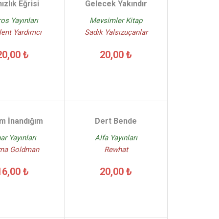
ızlık Eğrisi
Gelecek Yakındır
ros Yayınları
Mevsimler Kitap
lent Yardımcı
Sadık Yalsızuçanlar
20,00 ₺
20,00 ₺
m İnandığım
Dert Bende
ar Yayınları
Alfa Yayınları
a Goldman
Rewhat
16,00 ₺
20,00 ₺