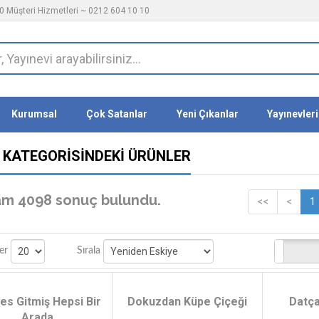
 Müşteri Hizmetleri ~ 0212 604 10 10
Kurumsal
Çok Satanlar
Yeni Çıkanlar
Yayınevleri
 KATEGORISINDEKI ÜRÜNLER
am 4098 sonuç bulundu.
<<
<
1
Stoktakiler
er
Sırala
es Gitmiş Hepsi Bir
Dokuzdan Küpe Çiçeği
Datça
Arada