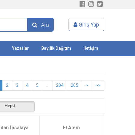
Giriş Yap
Ara
Yazarlar
Bayilik Dağıtım
İletişim
2
3
4
5
...
204
205
>
>>
Hepsi
dan İpsalaya
El Alem