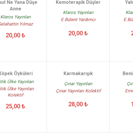
ut Ne Yana Düşe
Kemoterapik Düşler
Yaln
Anne
Klaros Yayınları
Kla
Klaros Yayınları
E.Bülent Yardımcı
E.Bü
Selahattin Yılmaz
20,00 ₺
20,00 ₺
Köpek Öyküleri
Karmakarışık
Beni
itik Ülke Yayınları
Çınar Yayınları
Çın
itik Ülke Yayınları
Çınar Yayınları Kolektif
Emm
Kolektif
28,00 ₺
25,00 ₺