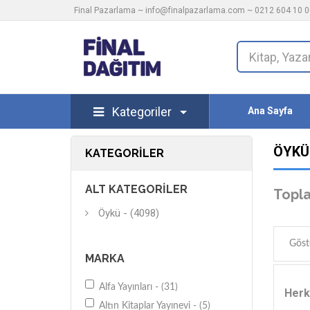
Final Pazarlama ~
info@finalpazarlama.com
~ 0212 604 10 00
Kategoriler
Ana Sayfa
ÖYKÜ
KATEGORILER
ALT KATEGORILER
Topl
Öykü - (4098)
Göst
MARKA
Alfa Yayınları - (31)
Herk
Altın Kitaplar Yayınevi - (5)