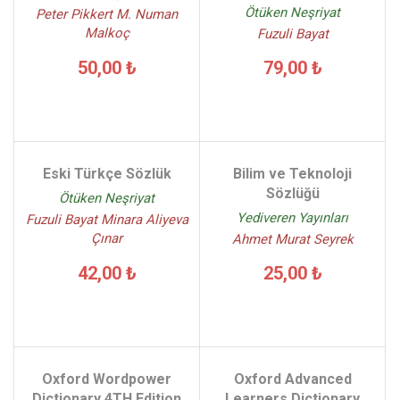
Ötüken Neşriyat
Peter Pikkert M. Numan
Şerap Bezmez - (2)
Malkoç
Fuzuli Bayat
Tandem Yayınları Kolektif - (2)
50,00 ₺
79,00 ₺
Tay Yayınları Komisyon - (2)
Tekin Gültekin - (7)
Umut Eren - (2)
Eski Türkçe Sözlük
Bilim ve Teknoloji
Sözlüğü
Ötüken Neşriyat
Yediveren Yayınları
Fuzuli Bayat Minara Aliyeva
Çınar
Ahmet Murat Seyrek
42,00 ₺
25,00 ₺
Oxford Wordpower
Oxford Advanced
Dictionary 4TH Edition
Learners Dictionary