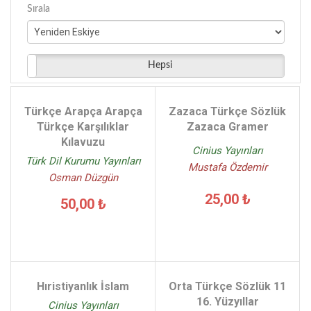
Tandem Yayınları - (2)
Kolektif Altin Kitaplar Yayinevi - (4)
Sırala
Tay Yayınları - (2)
Kolektif Enğin Yayinevi - (4)
Yediveren Çocuk - (2)
Kolektif Parilti Yayincilik - (4)
Milenyum Yayınları - (7)
Kolektif Yuva Yayinlari - (3)
Hepsi
Günbu Yayınları - (2)
Kollektif - (12)
Komisyon - (21)
Türkçe Arapça Arapça
Zazaca Türkçe Sözlük
Lonğman - (4)
Türkçe Karşılıklar
Zazaca Gramer
Mehmet Kanar - (28)
Kılavuzu
Cinius Yayınları
Mevlüt Sarı - (5)
Türk Dil Kurumu Yayınları
Mustafa Özdemir
Milenyum Yayınları Kolektif - (6)
Osman Düzgün
Nuri Özbalkan - (10)
25,00 ₺
50,00 ₺
Orhan Yorgancı - (3)
Önder Renkliyıldırım - (6)
Özdemir Nutku - (2)
Richard A. Spears - (4)
Hıristiyanlık İslam
Orta Türkçe Sözlük 11
Sabiha Dolu - (3)
16. Yüzyıllar
Cinius Yayınları
Sevgi Türker Terlemez - (4)