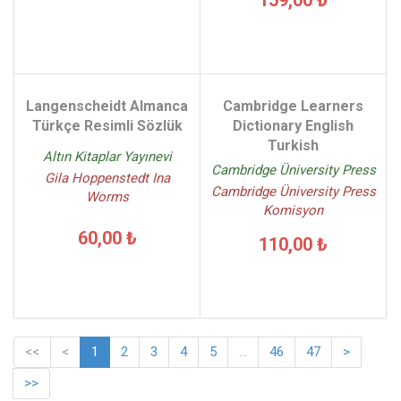
159,00 ₺
Langenscheidt Almanca
Cambridge Learners
Türkçe Resimli Sözlük
Dictionary English
Turkish
Altın Kitaplar Yayınevi
Cambridge Üniversity Press
Gila Hoppenstedt Ina
Cambridge Üniversity Press
Worms
Komisyon
60,00 ₺
110,00 ₺
<<
<
1
2
3
4
5
...
46
47
>
>>