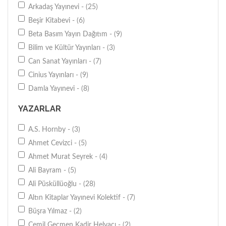
Arkadaş Yayınevi - (25)
Beşir Kitabevi - (6)
Beta Basım Yayın Dağıtım - (9)
Bilim ve Kültür Yayınları - (3)
Can Sanat Yayınları - (7)
Cinius Yayınları - (9)
Damla Yayınevi - (8)
Doruk Yayımcılık - (2)
YAZARLAR
Engin Yayınevi - (38)
Ensar Neşriyat Tic. A.Ş. - (9)
A.S. Hornby - (3)
Fono Açıköğr.Kur. Yayınları - (47)
Ahmet Cevizci - (5)
Gökçe Kitabevi Yayınları - (4)
Ahmet Murat Seyrek - (4)
Huzur Yayınevi - (3)
Ali Bayram - (5)
İnkılap Kitabevi - (39)
Ali Püsküllüoğlu - (28)
İş Bankası Kültür Yayınları - (8)
Altın Kitaplar Yayınevi Kolektif - (7)
Kabalcı Yayınevi - (3)
Büşra Yılmaz - (2)
Literatür Yayınları - (9)
Cemil Geçmen Kadir Helvacı - (2)