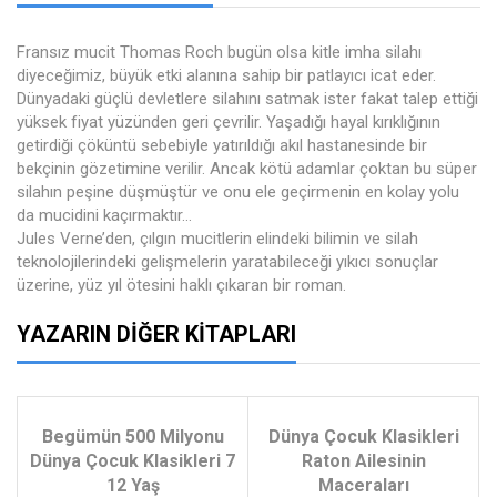
Fransız mucit Thomas Roch bugün olsa kitle imha silahı
diyeceğimiz, büyük etki alanına sahip bir patlayıcı icat eder.
Dünyadaki güçlü devletlere silahını satmak ister fakat talep ettiği
yüksek fiyat yüzünden geri çevrilir. Yaşadığı hayal kırıklığının
getirdiği çöküntü sebebiyle yatırıldığı akıl hastanesinde bir
bekçinin gözetimine verilir. Ancak kötü adamlar çoktan bu süper
silahın peşine düşmüştür ve onu ele geçirmenin en kolay yolu
da mucidini kaçırmaktır…
Jules Verne’den, çılgın mucitlerin elindeki bilimin ve silah
teknolojilerindeki gelişmelerin yaratabileceği yıkıcı sonuçlar
üzerine, yüz yıl ötesini haklı çıkaran bir roman.
YAZARIN DIĞER KITAPLARI
Begümün 500 Milyonu
Dünya Çocuk Klasikleri
Dünya Çocuk Klasikleri 7
Raton Ailesinin
12 Yaş
Maceraları