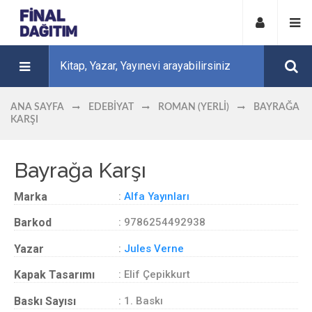
ANA SAYFA
EDEBIYAT
ROMAN (YERLI)
BAYRAĞA
KARŞI
Bayrağa Karşı
Marka
:
Alfa Yayınları
Barkod
: 9786254492938
Yazar
:
Jules Verne
Kapak Tasarımı
: Elif Çepikkurt
Baskı Sayısı
: 1. Baskı