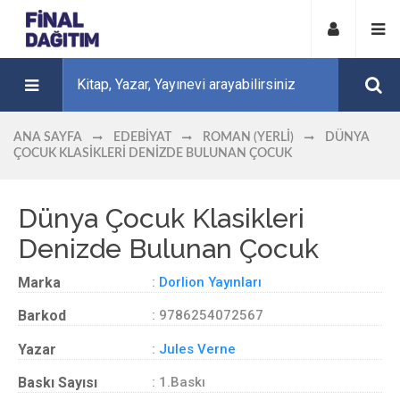
ANA SAYFA
EDEBIYAT
ROMAN (YERLI)
DÜNYA
ÇOCUK KLASIKLERI DENIZDE BULUNAN ÇOCUK
Dünya Çocuk Klasikleri
Denizde Bulunan Çocuk
Marka
:
Dorlion Yayınları
Barkod
: 9786254072567
Yazar
:
Jules Verne
Baskı Sayısı
: 1.Baskı