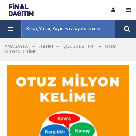
ANA SAYFA
EĞITIM
ÇOCUK EĞITIMI
OTUZ
MILYON KELIME