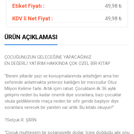
Etiket Fiyatı :
49,98 ₺
KDV li Net Fiyat :
49,98 ₺
ÜRÜN AÇIKLAMASI
ÇOCUĞUNUZUN GELECEĞİNE YAPACAĞINIZ
EN DEĞERLİ YATIRIM HAKKINDA ÇOK ÖZEL BİR KİTAP
“Benim yıllardır yazı ve konuşmalarımda anlattığım ama her
seferinde anlatmakta yetersiz kaldığım bir mevzudur Otuz
Milyon Kelime farkı. Artık içim rahat. Çocukların ilk 36 aylık
gelişimi neden bu kadar önemli diye soranlara, bazı çocuklar
okula geldiklerinde maça neden bir sıfır geride başlıyor diye
soranlara verecek bir yanıtım var artık: Bu kitabı okuyun!”
?Selçuk R. ŞİRİN
“Çocuk muhteşem bir potansiyelle doğar. İçine doğduğu aile onu