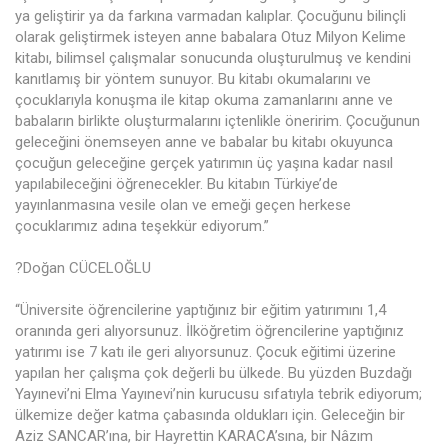
ya geliştirir ya da farkına varmadan kalıplar. Çocuğunu bilinçli
olarak geliştirmek isteyen anne babalara Otuz Milyon Kelime
kitabı, bilimsel çalışmalar sonucunda oluşturulmuş ve kendini
kanıtlamış bir yöntem sunuyor. Bu kitabı okumalarını ve
çocuklarıyla konuşma ile kitap okuma zamanlarını anne ve
babaların birlikte oluşturmalarını içtenlikle öneririm. Çocuğunun
geleceğini önemseyen anne ve babalar bu kitabı okuyunca
çocuğun geleceğine gerçek yatırımın üç yaşına kadar nasıl
yapılabileceğini öğrenecekler. Bu kitabın Türkiye’de
yayınlanmasına vesile olan ve emeği geçen herkese
çocuklarımız adına teşekkür ediyorum.”
?Doğan CÜCELOĞLU
“Üniversite öğrencilerine yaptığınız bir eğitim yatırımını 1,4
oranında geri alıyorsunuz. İlköğretim öğrencilerine yaptığınız
yatırımı ise 7 katı ile geri alıyorsunuz. Çocuk eğitimi üzerine
yapılan her çalışma çok değerli bu ülkede. Bu yüzden Buzdağı
Yayınevi’ni Elma Yayınevi’nin kurucusu sıfatıyla tebrik ediyorum;
ülkemize değer katma çabasında oldukları için. Geleceğin bir
Aziz SANCAR’ına, bir Hayrettin KARACA’sına, bir Nâzım