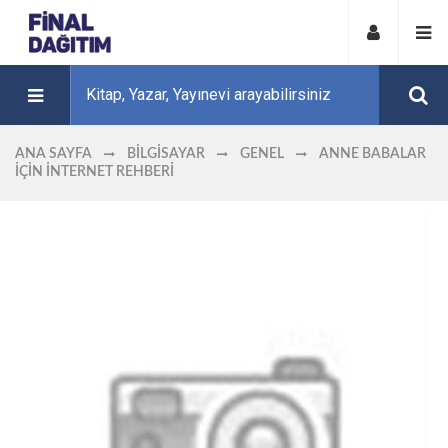
ANA SAYFA
BILGISAYAR
GENEL
ANNE BABALAR
İÇIN İNTERNET REHBERI