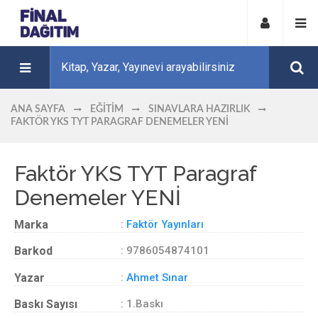
ANA SAYFA
EĞITIM
SINAVLARA HAZIRLIK
FAKTÖR YKS TYT PARAGRAF DENEMELER YENİ
Faktör YKS TYT Paragraf
Denemeler YENİ
Marka
:
Faktör Yayınları
Barkod
: 9786054874101
Yazar
:
Ahmet Sınar
Baskı Sayısı
: 1.Baskı