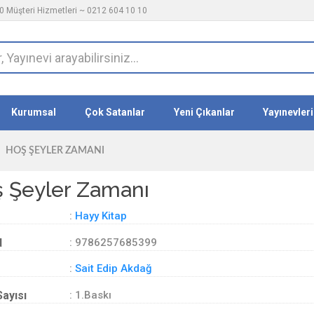
 Müşteri Hizmetleri ~ 0212 604 10 10
Kurumsal
Çok Satanlar
Yeni Çıkanlar
Yayınevleri
HOŞ ŞEYLER ZAMANI
 Şeyler Zamanı
:
Hayy Kitap
d
: 9786257685399
:
Sait Edip Akdağ
Sayısı
: 1.Baskı