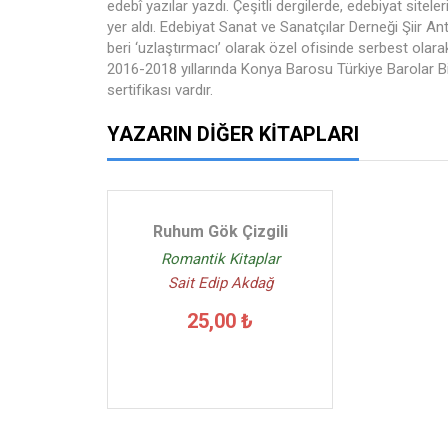
edebî yazılar yazdı. Çeşitli dergilerde, edebiyat sitele
yer aldı. Edebiyat Sanat ve Sanatçılar Derneği Şiir Ant
beri ‘uzlaştırmacı’ olarak özel ofisinde serbest ola
2016-2018 yıllarında Konya Barosu Türkiye Barolar Birli
sertifikası vardır.
YAZARIN DIĞER KITAPLARI
Ruhum Gök Çizgili
Romantik Kitaplar
Sait Edip Akdağ
25,00 ₺