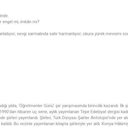
inde.
ar engel mi, imkân mı?
i anlatıyor; sevgi sarmalında satır harmanlıyor; okura yürek mevsimi
ı yılda, ‘Öğretmenler Günü’ şiir yarışmasında birincilik kazandı. İlk şi
ı.1990’dan itibaren üç sene, aylık yayımlanan Tepe Edebiyat dergisi kadr
şiirleri yayımlandı. Şiirleri, Türk Dünyası Şairler Antolojisi’nde yer al
atıldı. Bu vezinle yayımlanan kitapta şiirleriyle yer aldı. Konya Hâki