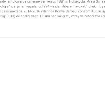
rinde, antolojilerde şiirlerine yer verildi. TBB’nin Hukukçular Arası Şiir 
olojisi’nde şiirleri yayınlandı.1994 yılından itibaren ‘avukat/hukuk müşav
rak çalışmaktadır. 2014-2016 yıllarında Konya Barosu Yönetim Kurulu ü
ği (TBB) delegeliği yaptı. Hüsnü hat, kaligrafi, vitray ve fotoğrafla il