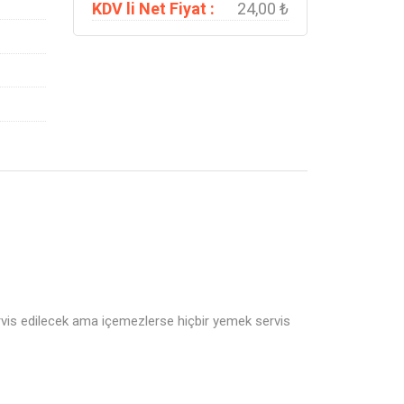
KDV li Net Fiyat :
24,00 ₺
rvis edilecek ama içemezlerse hiçbir yemek servis