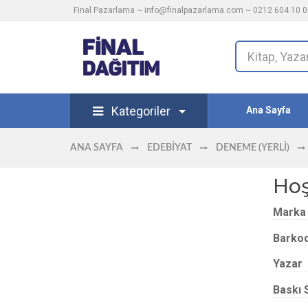
Final Pazarlama ~
info@finalpazarlama.com
~ 0212 604 10 00
Kategoriler
Ana Sayfa
ANA SAYFA
EDEBIYAT
DENEME (YERLI)
Hoş
Marka
Barko
Yazar
Baskı 