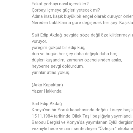
Fakat çorbayı nasıl içecekler?
Çorbayı içmeye güçleri yetecek mi?
Adına inat, kaşık büyük bir engel olarak duruyor önler
Nereden baktıklarına göre değişecek her şey: Kaşıkl
Sait Edip Akdağ, sevgide söze değil öze kilitlenmey
vuruyor.
yüreğim gökçül bir edip kuş,
dün ve bugün her şey daha değişik daha hoş.
düşleri kuşandım, zamanın özengisinden asılıp,
heybeme sevgi doldurdum.
yarınlar atlas yokuş.
(Arka Kapaktan)
Yazar Hakkında:
Sait Edip Akdağ
Konya’nın bir Yörük kasabasında doğdu. Liseye başladığ
15.11.1984 tarihinde ‘Dilek Taşı’ başlığıyla yayımland
Barosu Dergisi ve Konya’da yayımlanan Eylül dergisinde 
vezniyle hece veznini sentezleyen “Özleşim” ekolüne k