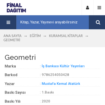
ANA SAYFA
EĞITIM
KURAMSAL KITAPLAR
GEOMETRI
Geometri
Marka
:
İş Bankası Kültür Yayınları
Barkod
: 9786254050428
Yazar
:
Mustafa Kemal Atatürk
Baskı Sayısı
: 1.Baskı
Baskı Yılı
: 2020