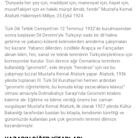
“Dünyada her şey için, maddiyat için, maneviyat için, hayat için,
muvaffakiyet için en hakiki mürşit ilimdir, fendir.” Mustafa Kemal
Atatürk Hâkimiyeti Milliye, 25 Eylül 1924
Türk Dili Tetkik Cemiyeti’nin 12 Temmuz 1932’de kurulmasından
sonra başlayan Dil Devrimi’yle Türkçeyi sade bir dil haline
getirme ve yabancı kökenli kelimelerden arındırma çalışmaları
hız kazanır. Yabancı dillerden, özellikle Arapça ve Farsçadan
alınan bilim, fen, sanat ve teknik terimlerin Türkçeleştirilmesi için
komisyonlar kurulur. Son derece ağır Osmanlıca terimlerin
kullanıldığı “geometri”, eski deyişle “hendese” için ise bu
çalışmayı bizzat Mustafa Kemal Atatürk yapar. Atatürk, 1936
yılında toplanan III. Türk Dil Kurultayı’nın hemen ardından
“geometri öğretenlerle, bu konuda kitap yazacaklara kılavuz”
olması amacıyla Dolmabahçe Sarayı’nda Geometri kitabını
kaleme alır. Eğitime ve bilime verdiği önemi her zaman
vurgulayan Mustafa Kemal Atatürk, ilk olarak 1937 yılında Kültür
Bakanlığı tarafından basılan bu kitapla, kendisinin türettiği ve
günümüzde kullanılan pek çok geometri terimini dilimize
kazandırmıştır.