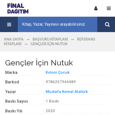
ANA SAYFA
BAŞVURU KITAPLARI
REFERANS
KITAPLARI
GENÇLER İÇIN NUTUK
Gençler İçin Nutuk
Marka
:
Koloni Çocuk
Barkod
: 9786257944489
Yazar
:
Mustafa Kemal Atatürk
Baskı Sayısı
: 1.Baskı
Baskı Yılı
: 2020