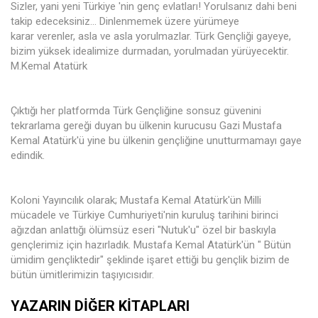
Sizler, yani yeni Türkiye 'nin genç evlatları! Yorulsanız dahi beni
takip edeceksiniz... Dinlenmemek üzere yürümeye
karar verenler, asla ve asla yorulmazlar. Türk Gençliği gayeye,
bizim yüksek idealimize durmadan, yorulmadan yürüyecektir.
M.Kemal Atatürk
Çıktığı her platformda Türk Gençliğine sonsuz güvenini
tekrarlama gereği duyan bu ülkenin kurucusu Gazi Mustafa
Kemal Atatürk'ü yine bu ülkenin gençliğine unutturmamayı gaye
edindik.
Koloni Yayıncılık olarak; Mustafa Kemal Atatürk'ün Milli
mücadele ve Türkiye Cumhuriyeti'nin kuruluş tarihini birinci
ağızdan anlattığı ölümsüz eseri "Nutuk'u" özel bir baskıyla
gençlerimiz için hazırladık. Mustafa Kemal Atatürk'ün " Bütün
ümidim gençliktedir" şeklinde işaret ettiği bu gençlik bizim de
bütün ümitlerimizin taşıyıcısıdır.
YAZARIN DIĞER KITAPLARI