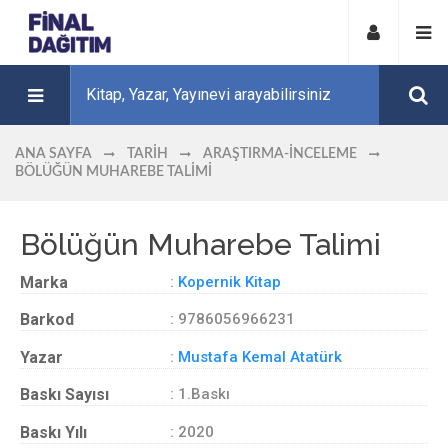
ANA SAYFA
TARIH
ARAŞTIRMA-İNCELEME
BÖLÜĞÜN MUHAREBE TALIMI
Bölüğün Muharebe Talimi
Marka
:
Kopernik Kitap
Barkod
: 9786056966231
Yazar
:
Mustafa Kemal Atatürk
Baskı Sayısı
: 1.Baskı
Baskı Yılı
: 2020