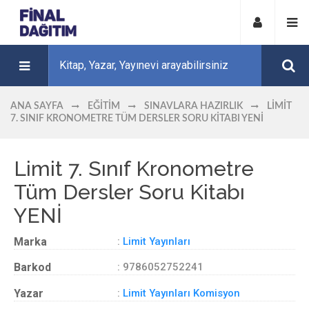
ANA SAYFA
EĞITIM
SINAVLARA HAZIRLIK
LIMIT
7. SINIF KRONOMETRE TÜM DERSLER SORU KITABI YENİ
Limit 7. Sınıf Kronometre
Tüm Dersler Soru Kitabı
YENİ
Marka
:
Limit Yayınları
Barkod
: 9786052752241
Yazar
:
Limit Yayınları Komisyon