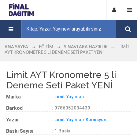
ANA SAYFA
EĞITIM
SINAVLARA HAZIRLIK
LIMIT
AYT KRONOMETRE 5 LI DENEME SETI PAKET YENİ
Limit AYT Kronometre 5 li
Deneme Seti Paket YENİ
Marka
:
Limit Yayınları
Barkod
: 9786052034439
Yazar
:
Limit Yayınları Komisyon
Baskı Sayısı
: 1.Baskı