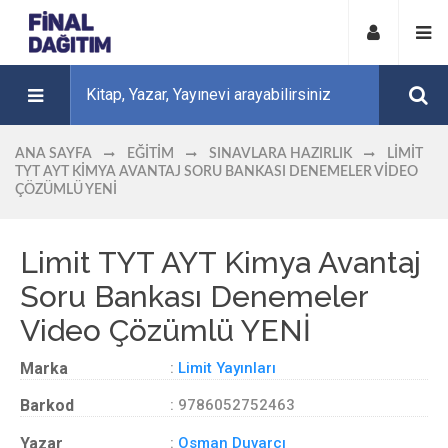
ANA SAYFA
EĞITIM
SINAVLARA HAZIRLIK
LIMIT
TYT AYT KIMYA AVANTAJ SORU BANKASI DENEMELER VIDEO
ÇÖZÜMLÜ YENİ
Limit TYT AYT Kimya Avantaj
Soru Bankası Denemeler
Video Çözümlü YENİ
Marka
:
Limit Yayınları
Barkod
: 9786052752463
Yazar
:
Osman Duvarcı