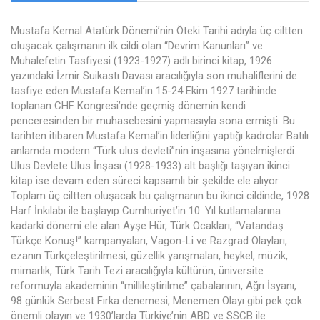
Mustafa Kemal Atatürk Dönemi’nin Öteki Tarihi adıyla üç ciltten
oluşacak çalışmanın ilk cildi olan “Devrim Kanunları” ve
Muhalefetin Tasfiyesi (1923-1927) adlı birinci kitap, 1926
yazındaki İzmir Suikastı Davası aracılığıyla son muhaliflerini de
tasfiye eden Mustafa Kemal’in 15-24 Ekim 1927 tarihinde
toplanan CHF Kongresi’nde geçmiş dönemin kendi
penceresinden bir muhasebesini yapmasıyla sona ermişti. Bu
tarihten itibaren Mustafa Kemal’in liderliğini yaptığı kadrolar Batılı
anlamda modern “Türk ulus devleti”nin inşasına yönelmişlerdi.
Ulus Devlete Ulus İnşası (1928-1933) alt başlığı taşıyan ikinci
kitap ise devam eden süreci kapsamlı bir şekilde ele alıyor.
Toplam üç ciltten oluşacak bu çalışmanın bu ikinci cildinde, 1928
Harf İnkılabı ile başlayıp Cumhuriyet’in 10. Yıl kutlamalarına
kadarki dönemi ele alan Ayşe Hür, Türk Ocakları, “Vatandaş
Türkçe Konuş!” kampanyaları, Vagon-Li ve Razgrad Olayları,
ezanın Türkçeleştirilmesi, güzellik yarışmaları, heykel, müzik,
mimarlık, Türk Tarih Tezi aracılığıyla kültürün, üniversite
reformuyla akademinin “millileştirilme” çabalarının, Ağrı İsyanı,
98 günlük Serbest Fırka denemesi, Menemen Olayı gibi pek çok
önemli olayın ve 1930’larda Türkiye’nin ABD ve SSCB ile