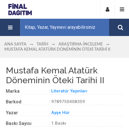
ANA SAYFA
TARIH
ARAŞTIRMA-İNCELEME
MUSTAFA KEMAL ATATÜRK DÖNEMININ ÖTEKI TARIHI II
Mustafa Kemal Atatürk
Döneminin Öteki Tarihi II
Marka
:
Literatür Yayınları
Barkod
: 9789750408359
Yazar
:
Ayşe Hür
Baskı Sayısı
: 1.Baskı