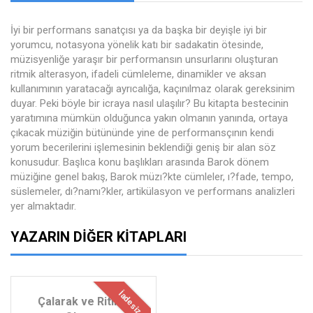
İyi bir performans sanatçısı ya da başka bir deyişle iyi bir
yorumcu, notasyona yönelik katı bir sadakatin ötesinde,
müzisyenliğe yaraşır bir performansın unsurlarını oluşturan
ritmik alterasyon, ifadeli cümleleme, dinamikler ve aksan
kullanımının yaratacağı ayrıcalığa, kaçınılmaz olarak gereksinim
duyar. Peki böyle bir icraya nasıl ulaşılır? Bu kitapta bestecinin
yaratımına mümkün olduğunca yakın olmanın yanında, ortaya
çıkacak müziğin bütününde yine de performansçının kendi
yorum becerilerini işlemesinin beklendiği geniş bir alan söz
konusudur. Başlıca konu başlıkları arasında Barok dönem
müziğine genel bakış, Barok müzı?kte cümleler, ı?fade, tempo,
süslemeler, dı?namı?kler, artikülasyon ve performans analizleri
yer almaktadır.
YAZARIN DIĞER KITAPLARI
İadesiz
Çalarak ve Ritimli