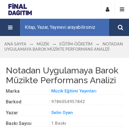
ANA SAYFA
MÜZIK
EĞITIM-ÖĞRETIM
NOTADAN
UYGULAMAYA BAROK MÜZIKTE PERFORMANS ANALIZI
Notadan Uygulamaya Barok
Müzikte Performans Analizi
Marka
:
Müzik Eğitimi Yayınları
Barkod
: 9786054957842
Yazar
:
Selin Oyan
Baskı Sayısı
: 1.Baskı