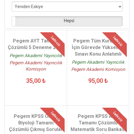
Durmuş Ali Özçelik - (4)
Ali Balcı - (4)
Mustafa Kılıç - (4)
Hepsi
Ayhan Özkan - (3)
Necati Cemaloğlu - (3)
İadesiz
İadesiz
Pegem AYT Tamamı
Pegem Tüm Kurumlar
Kerem Köker Kenan Osmanoğlu - (3)
Çözümlü 5 Deneme 2021
İçin Görevde Yükselme
Sınavı Konu Anlatımlı
Pegem Akademi Yayıncılık
Pegem Akademi Yayıncılık
Pegem Akademi Yayıncılık
Komisyon
Pegem Akademi Komisyon
35,00 ₺
95,00 ₺
İadesiz
İadesiz
Pegem KPSS ÖABT
Pegem KPSS AYT
Biyoloji Tamamı
Tamamı Çözümlü
Çözümlü Çıkmış Sorular
Matematik Soru Bankası