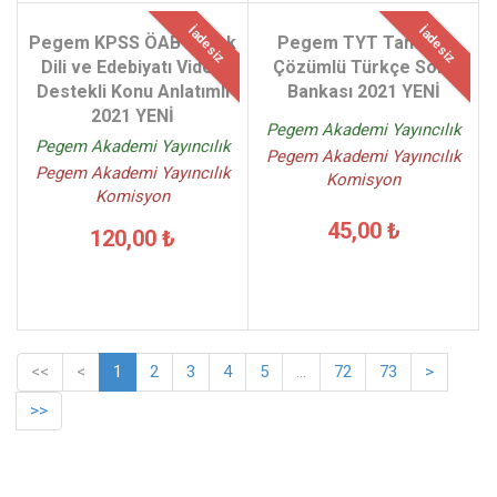
İadesiz
İadesiz
Pegem KPSS ÖABT Türk
Pegem TYT Tamamı
Dili ve Edebiyatı Video
Çözümlü Türkçe Soru
Destekli Konu Anlatımlı
Bankası 2021 YENİ
2021 YENİ
Pegem Akademi Yayıncılık
Pegem Akademi Yayıncılık
Pegem Akademi Yayıncılık
Pegem Akademi Yayıncılık
Komisyon
Komisyon
45,00 ₺
120,00 ₺
<<
<
1
2
3
4
5
...
72
73
>
>>