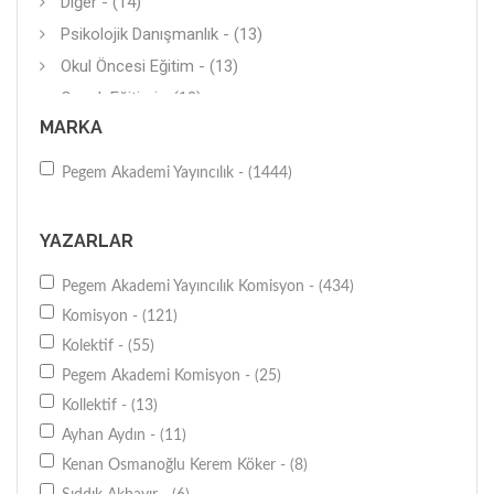
Diğer - (14)
Psikolojik Danışmanlık - (13)
Okul Öncesi Eğitim - (13)
Çocuk Eğitimi - (13)
MARKA
Diğer - (11)
Kişisel-Bireysel Gelişim - (11)
Pegem Akademi Yayıncılık - (1444)
Müzik - (8)
Roman (Yerli) - (7)
YAZARLAR
Diğer - (7)
Pegem Akademi Yayıncılık Komisyon - (434)
Diğer - (7)
Komisyon - (121)
İletişim-Medya - (7)
Kolektif - (55)
İş Dünyası - (6)
Pegem Akademi Komisyon - (25)
Politika - (5)
Kollektif - (13)
Genel - (5)
Ayhan Aydın - (11)
Araştırma-İnceleme - (5)
Kenan Osmanoğlu Kerem Köker - (8)
Annelik-Babalık-Aile - (4)