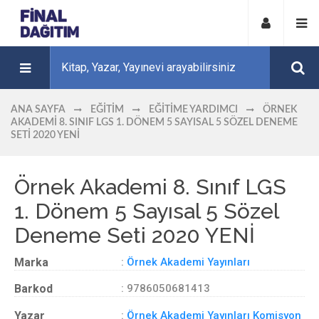
ANA SAYFA
EĞITIM
EĞITIME YARDIMCI
ÖRNEK
AKADEMI 8. SINIF LGS 1. DÖNEM 5 SAYISAL 5 SÖZEL DENEME
SETI 2020 YENİ
Örnek Akademi 8. Sınıf LGS
1. Dönem 5 Sayısal 5 Sözel
Deneme Seti 2020 YENİ
Marka
:
Örnek Akademi Yayınları
Barkod
: 9786050681413
Yazar
:
Örnek Akademi Yayınları Komisyon