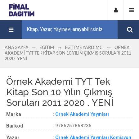
ANA SAYFA
EĞITIM
EĞITIME YARDIMCI
ÖRNEK
AKADEMI TYT TEK KITAP SON 10 YILIN ÇIKMIŞ SORULARI 2011
2020 . YENİ
Örnek Akademi TYT Tek
Kitap Son 10 Yılın Çıkmış
Soruları 2011 2020 . YENİ
Marka
:
Örnek Akademi Yayınları
Barkod
: 9786257868235
Yazar
:
Örnek Akademi Yayınları Komisyon