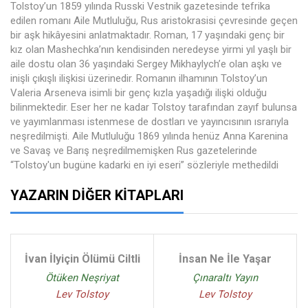
Tolstoy’un 1859 yılında Russki Vestnik gazetesinde tefrika
edilen romanı Aile Mutluluğu, Rus aristokrasisi çevresinde geçen
bir aşk hikâyesini anlatmaktadır. Roman, 17 yaşındaki genç bir
kız olan Mashechka’nın kendisinden neredeyse yirmi yıl yaşlı bir
aile dostu olan 36 yaşındaki Sergey Mikhaylych’e olan aşkı ve
inişli çıkışlı ilişkisi üzerinedir. Romanın ilhamının Tolstoy’un
Valeria Arseneva isimli bir genç kızla yaşadığı ilişki olduğu
bilinmektedir. Eser her ne kadar Tolstoy tarafından zayıf bulunsa
ve yayımlanması istenmese de dostları ve yayıncısının ısrarıyla
neşredilmişti. Aile Mutluluğu 1869 yılında henüz Anna Karenina
ve Savaş ve Barış neşredilmemişken Rus gazetelerinde
“Tolstoy'un bugüne kadarki en iyi eseri” sözleriyle methedildi
YAZARIN DIĞER KITAPLARI
İvan İlyiçin Ölümü Ciltli
İnsan Ne İle Yaşar
Ötüken Neşriyat
Çınaraltı Yayın
Lev Tolstoy
Lev Tolstoy