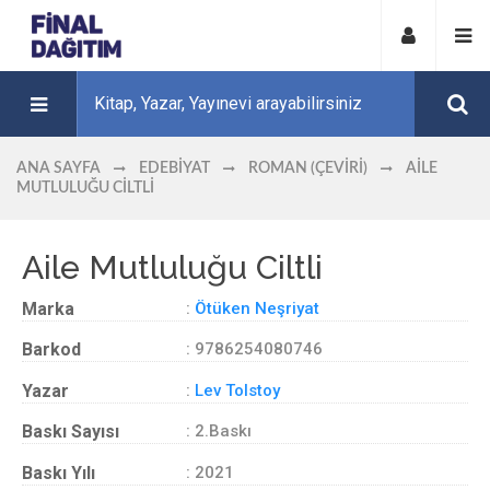
ANA SAYFA
EDEBIYAT
ROMAN (ÇEVIRI)
AILE
MUTLULUĞU CILTLI
Aile Mutluluğu Ciltli
Marka
:
Ötüken Neşriyat
Barkod
: 9786254080746
Yazar
:
Lev Tolstoy
Baskı Sayısı
: 2.Baskı
Baskı Yılı
: 2021