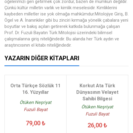
öğelerimizi geri getirmek çok zordur, bazen de mümkün değildir.
Çünkü kültür milletin varlık ve kimlik meselesidir. Kimliklerini
kaybeden milletler ise yok olmağa mahkûmdur.Mitolojiye Giriş, B.
Ögel ve A. İnanınkiler gibi bu zinciri kırmağa yönelik çabalara yeni
boyutlar ve bakış açıları getirerek katkıda bulunmağa çalışan
Prof. Dr. Fuzuli Bayatın Türk Mitolojisi üzerindeki bilimsel
çalışmalarına giriş niteliğindedir. Bu alanda her Türk aydın ve
araştırıcısının el kitabı niteliğindedir.
YAZARIN DIĞER KITAPLARI
Orta Türkçe Sözlük 11
Korkut Ata Türk
16. Yüzyıllar
Dünyasının Velayet
Sahibi Bilgesi
Ötüken Neşriyat
Ötüken Neşriyat
Fuzuli Bayat
Fuzuli Bayat
79,00 ₺
26,00 ₺