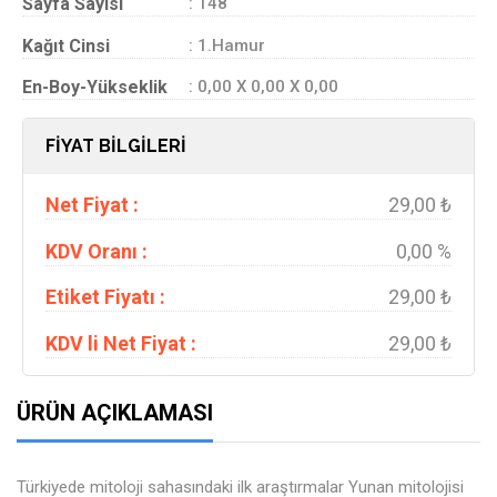
Sayfa Sayısı
: 148
Kağıt Cinsi
: 1.Hamur
En-Boy-Yükseklik
: 0,00 X 0,00 X 0,00
FİYAT BİLGİLERİ
Net Fiyat :
29,00 ₺
KDV Oranı :
0,00 %
Etiket Fiyatı :
29,00 ₺
KDV li Net Fiyat :
29,00 ₺
ÜRÜN AÇIKLAMASI
Türkiyede mitoloji sahasındaki ilk araştırmalar Yunan mitolojisi