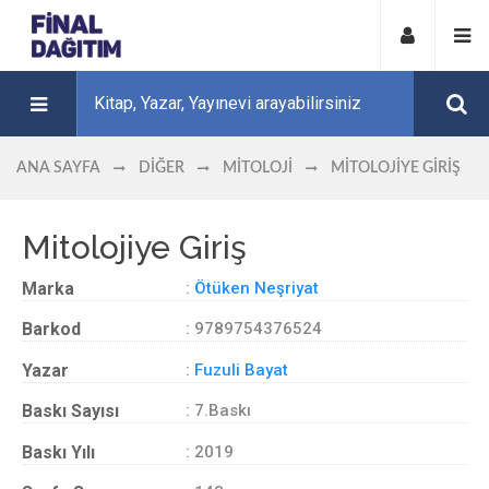
ANA SAYFA
DIĞER
MITOLOJI
MITOLOJIYE GIRIŞ
Mitolojiye Giriş
Marka
:
Ötüken Neşriyat
Barkod
: 9789754376524
Yazar
:
Fuzuli Bayat
Baskı Sayısı
: 7.Baskı
Baskı Yılı
: 2019