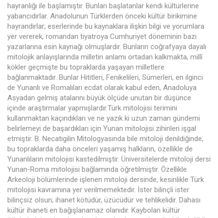
hayranlığı ile başlamıştır. Bunları başlatanlar kendi kültürlerine
yabancıdırlar. Anadolunun Türklerden önceki kültür birikimine
hayrandırlar; eserlerinde bu kaynaklara ilişkin bilgi ve yorumlara
yer vererek, romandan tiyatroya Cumhuriyet döneminin bazı
yazarlarına esin kaynağı olmuşlardır. Bunların coğrafyaya dayalı
mitolojik anlayışlarında milletin anlamı ortadan kalkmakta, millî
kökler geçmişte bu topraklarda yaşayan milletlere
bağlanmaktadır. Bunlar Hititleri, Fenikelileri, Sümerleri, en ilginci
de Yunanlı ve Romalıları ecdat olarak kabul eden, Anadoluya
Asyadan gelmiş atalarını büyük ölçüde unutan bir düşünce
içinde araştırmalar yapmışlardır.Türk mitolojisi terimini
kullanmaktan kaçındıkları ve ne yazık ki uzun zaman gündemi
belirlemeyi de başardıkları için Yunan mitolojisi zihinleri işgal
etmiştir. B. Necatigilin Mitologyasında bile mitoloji denildiğinde,
bu topraklarda daha önceleri yaşamış halkların, özellikle de
Yunanlıların mitolojisi kastedilmiştir. Üniversitelerde mitoloji dersi
Yunan-Roma mitolojisi bağlamında öğretilmiştir. Özellikle
Arkeoloji bölümlerinde işlenen mitoloji dersinde, kesinlikle Türk
mitolojisi kavramına yer verilmemektedir. İster bilinçli ister
bilinçsiz olsun; ihanet kötüdür, üzücüdür ve tehlikelidir. Dahası
kültür ihaneti en bağışlanamaz olanıdır. Kaybolan kültür