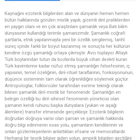
Kaynağını ezoterik bilgilerden alan ve dünyanın hemen hemen
bütün halklarında görülen mistik yapılı, gizemli dinî pratiklerden
en yaygın olanı ve en çok araştırılanı şamanlık veya Batı bilim
dünyasının kullandığı terimle şamanizmdir. Şamanlık coğrafi
şartlarla, etnik yapılanmayla yeni bir özellik sergilemiş, tarihî
süreç içinde farklı bir boyut kazanmış ve sonuçta her kültürün
kendine özgü şamanlığı ortaya çıkmıştır. Avcı toplayıcı Altaylı
Türk boylarından tutun da bozkırda büyük cihan devleti kuran
Türk kavimlerine kadar nüfuz etmiş şamanlığın felsefesinin, iç
yapısının, temel özeliğinin, dinî-ritüel taraflarının, fonksiyonunun,
düşünce sisteminin tam olarak öğrenildiğini söylemek güçtür.
Antropologlar, folklorcüler tarafından esrime tekniği olarak
bilinen şamanlık dinî-mistik bir fenomendir. Şamanlığın en
belirgin özelliği bu dinî-sihirsel fenomenin yöneticisi olan
şamanın kendi ruhunu başka dünyalara (yukarı ve aşağı
âlemlere) transfer etmesinde gerçekleşir. Ezoterik bilgilerin
doğrudan doğruya varisi olan şaman ve şamanlık hakkında
doğru bilgi edinmenin esas yolu, şamanların kendilerinin ve
onları gözlemleyenlerin anlattıkları efsane ve memoratlardır.
Herhangi bir teorik bilgiye giden yolun, ampirik bilgiden geçtiğini