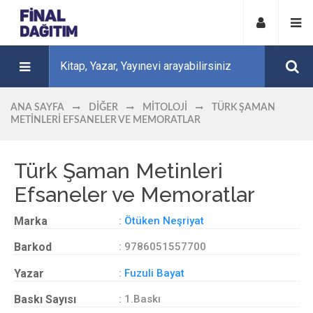
ANA SAYFA
DIĞER
MITOLOJI
TÜRK ŞAMAN
METINLERI EFSANELER VE MEMORATLAR
Türk Şaman Metinleri
Efsaneler ve Memoratlar
Marka
:
Ötüken Neşriyat
Barkod
: 9786051557700
Yazar
:
Fuzuli Bayat
Baskı Sayısı
: 1.Baskı