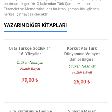
unutmamak gerekir. O bakımdan Türk Şaman Metinleri -
Efsaneler ve Memoratlar- adlı bu kitap, şamanlıkla ilgilenen
herkes için faydalı olacaktır.
YAZARIN DIĞER KITAPLARI
Orta Türkçe Sözlük 11
Korkut Ata Türk
16. Yüzyıllar
Dünyasının Velayet
Sahibi Bilgesi
Ötüken Neşriyat
Ötüken Neşriyat
Fuzuli Bayat
Fuzuli Bayat
79,00 ₺
26,00 ₺
Türk Kültüründe Deli ve
Sıhhat u Maraz