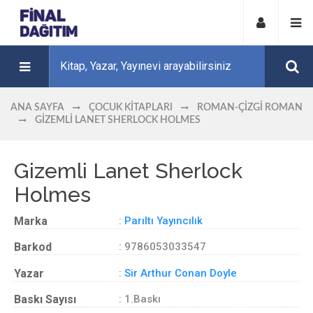
ANA SAYFA
ÇOCUK KITAPLARI
ROMAN-ÇIZGI ROMAN
GIZEMLI LANET SHERLOCK HOLMES
Gizemli Lanet Sherlock
Holmes
Marka
:
Parıltı Yayıncılık
Barkod
: 9786053033547
Yazar
:
Sir Arthur Conan Doyle
Baskı Sayısı
: 1.Baskı