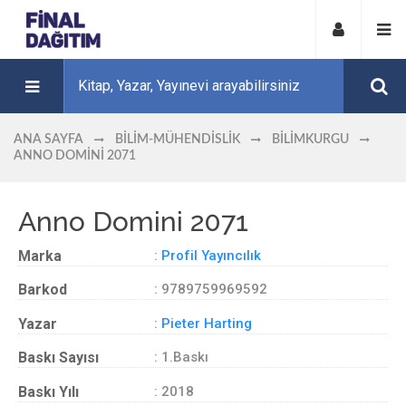
ANA SAYFA
BILIM-MÜHENDISLIK
BILIMKURGU
ANNO DOMINI 2071
Anno Domini 2071
Marka
:
Profil Yayıncılık
Barkod
: 9789759969592
Yazar
:
Pieter Harting
Baskı Sayısı
: 1.Baskı
Baskı Yılı
: 2018