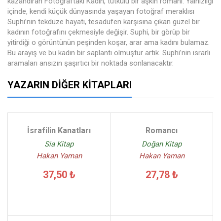
kazandıran Fotoğraftaki Kadın, tutkulu bir aşkın romanı. Yalnızlığı
içinde, kendi küçük dünyasında yaşayan fotoğraf meraklısı
Suphi’nin tekdüze hayatı, tesadüfen karşısına çıkan güzel bir
kadının fotoğrafını çekmesiyle değişir. Suphi, bir görüp bir
yitirdiği o görüntünün peşinden koşar, arar ama kadını bulamaz.
Bu arayış ve bu kadın bir saplantı olmuştur artık. Suphi’nin ısrarlı
aramaları ansızın şaşırtıcı bir noktada sonlanacaktır.
YAZARIN DIĞER KITAPLARI
İsrafilin Kanatları
Romancı
Sia Kitap
Doğan Kitap
Hakan Yaman
Hakan Yaman
37,50 ₺
27,78 ₺