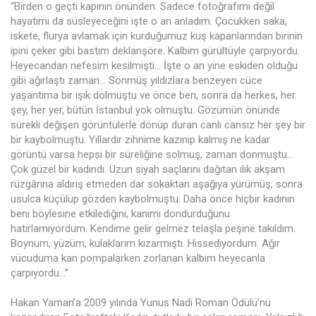
“Birden o geçti kapının önünden. Sadece fotoğrafımı değil
hayatımı da süsleyeceğini işte o an anladım. Çocukken saka,
iskete, flurya avlamak için kurduğumuz kuş kapanlarından birinin
ipini çeker gibi bastım deklanşöre. Kalbim gürültüyle çarpıyordu.
Heyecandan nefesim kesilmişti... İşte o an yine eskiden olduğu
gibi ağırlaştı zaman... Sönmüş yıldızlara benzeyen cüce
yaşantıma bir ışık dolmuştu ve önce ben, sonra da herkes, her
şey, her yer, bütün İstanbul yok olmuştu. Gözümün önünde
sürekli değişen görüntülerle dönüp duran canlı cansız her şey bir
bir kaybolmuştu. Yıllardır zihnime kazınıp kalmış ne kadar
görüntü varsa hepsi bir süreliğine solmuş, zaman donmuştu...
Çok güzel bir kadındı. Uzun siyah saçlarını dağıtan ılık akşam
rüzgârına aldırış etmeden dar sokaktan aşağıya yürümüş, sonra
usulca küçülüp gözden kaybolmuştu. Daha önce hiçbir kadının
beni böylesine etkilediğini, kanımı dondurduğunu
hatırlamıyordum. Kendime gelir gelmez telaşla peşine takıldım.
Boynum, yüzüm, kulaklarım kızarmıştı. Hissediyordum. Ağır
vücuduma kan pompalarken zorlanan kalbim heyecanla
çarpıyordu...”
Hakan Yaman’a 2009 yılında Yunus Nadi Roman Ödülü’nü