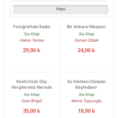
Aysel Turgut - (1)
Hepsi
Şenes Erzik - (1)
Yaşar Gürsoy - (1)
Samet Behrengi - (1)
Fotoğraftaki Kadın
Bir Ankara Hikayesi
Virginia Woolf - (1)
Sia Kitap
Sia Kitap
Uğur Önver - (1)
Hakan Yaman
Osman Özbek
29,00 ₺
24,00 ₺
Kontrolsüz Güç
Su Damlası Dünyayı
Vergilerimiz Nerede
Keşfediyor
Sia Kitap
Sia Kitap
Ozan Bingöl
Merve Topçuoğlu
35,00 ₺
18,00 ₺