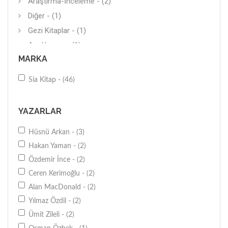
Araştırma-İnceleme - (2)
Diğer - (1)
Gezi Kitaplar - (1)
Anı-Yaşam - (1)
MARKA
Siyasal Hayat (Türkiye) - (1)
Anlatı - (1)
Sia Kitap - (46)
Futbol - (1)
Öykü - (1)
YAZARLAR
Mektup - (1)
Hüsnü Arkan - (3)
Kişisel-Bireysel Gelişim - (1)
Hakan Yaman - (2)
Çevre-Doğa - (1)
Özdemir İnce - (2)
Ceren Kerimoğlu - (2)
Alan MacDonald - (2)
Yılmaz Özdil - (2)
Ümit Zileli - (2)