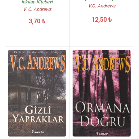
İnkılap Kitabevi
V.C. Andrews
V. C. Andrews
12,50 ₺
3,70 ₺