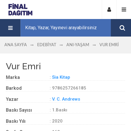
ANA SAYFA
EDEBIYAT
ANI-YAŞAM
VUR EMRI
Vur Emri
Marka
:
Sia Kitap
Barkod
: 9786257266185
Yazar
:
V. C. Andrews
Baskı Sayısı
: 1.Baskı
Baskı Yılı
: 2020