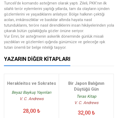
Tunceli’de komando asteğmen olarak yaptı. Zileli, PKK’nın ilk
silahlı terör eylemlerini yaptığı yıllarda, tam da olayların içinden
gözlemlerini ve yaşadıklarını anlatıyor. Bölge halkının çektiği
acıları, imkânsızlıklar ve baskılar altında hayata nasıl
tutunduklarını, teröre nasıl direndiklerini insan hikâyelerinden yola
çıkarak bütün çıplaklığıyla gözler önüne seriyor.
Vur Emri, bir asteğmenin askerlik döneminde günlük misali
yazdıkları ve gözlemleri ışığında günümüze ve geleceğe ışık
tutan önemli bir belge niteliği taşıyor.
YAZARIN DIĞER KITAPLARI
Herakleitos ve Sokrates
Bir Japon Balığının
Düştüğü Gün
Beyaz Baykuş Yayınları
Teras Kitap
V. C. Andrews
V. C. Andrews
28,00 ₺
32,00 ₺