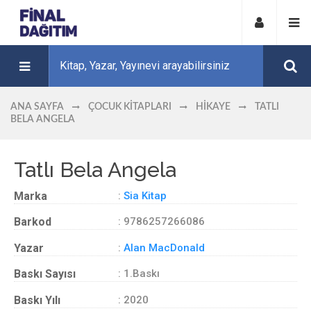
ANA SAYFA
ÇOCUK KITAPLARI
HIKAYE
TATLI
BELA ANGELA
Tatlı Bela Angela
Marka
:
Sia Kitap
Barkod
: 9786257266086
Yazar
:
Alan MacDonald
Baskı Sayısı
: 1.Baskı
Baskı Yılı
: 2020