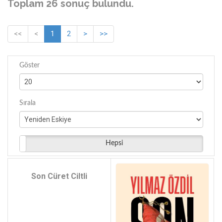
Toplam 26 sonuç bulundu.
<<
<
1
2
>
>>
Göster
Sırala
Hepsi
Son Cüret Ciltli