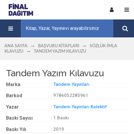
ANA SAYFA
BAŞVURU KITAPLARI
SÖZLÜK-İMLA
KLAVUZU
TANDEM YAZIM KILAVUZU
Tandem Yazım Kılavuzu
Marka
:
Tandem Yayınları
Barkod
: 9786052285961
Yazar
:
Tandem Yayınları Kolektif
Baskı Sayısı
: 1.Baskı
Baskı Yılı
: 2019