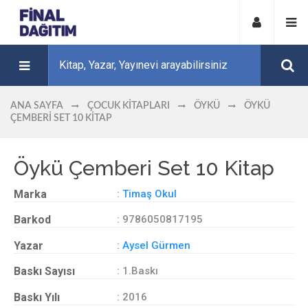
ANA SAYFA
ÇOCUK KITAPLARI
ÖYKÜ
ÖYKÜ
ÇEMBERI SET 10 KITAP
Öykü Çemberi Set 10 Kitap
Marka
:
Timaş Okul
Barkod
: 9786050817195
Yazar
:
Aysel Gürmen
Baskı Sayısı
: 1.Baskı
Baskı Yılı
: 2016