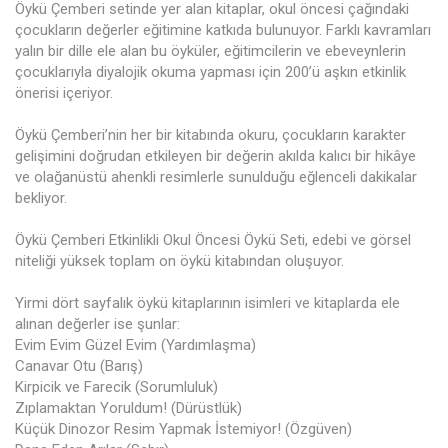
Öykü Çemberi setinde yer alan kitaplar, okul öncesi çağındaki
çocukların değerler eğitimine katkıda bulunuyor. Farklı kavramları
yalın bir dille ele alan bu öyküler, eğitimcilerin ve ebeveynlerin
çocuklarıyla diyalojik okuma yapması için 200’ü aşkın etkinlik
önerisi içeriyor.
Öykü Çemberi’nin her bir kitabında okuru, çocukların karakter
gelişimini doğrudan etkileyen bir değerin akılda kalıcı bir hikâye
ve olağanüstü ahenkli resimlerle sunulduğu eğlenceli dakikalar
bekliyor.
Öykü Çemberi Etkinlikli Okul Öncesi Öykü Seti, edebi ve görsel
niteliği yüksek toplam on öykü kitabından oluşuyor.
Yirmi dört sayfalık öykü kitaplarının isimleri ve kitaplarda ele
alınan değerler ise şunlar:
Evim Evim Güzel Evim (Yardımlaşma)
Canavar Otu (Barış)
Kirpicik ve Farecik (Sorumluluk)
Zıplamaktan Yoruldum! (Dürüstlük)
Küçük Dinozor Resim Yapmak İstemiyor! (Özgüven)