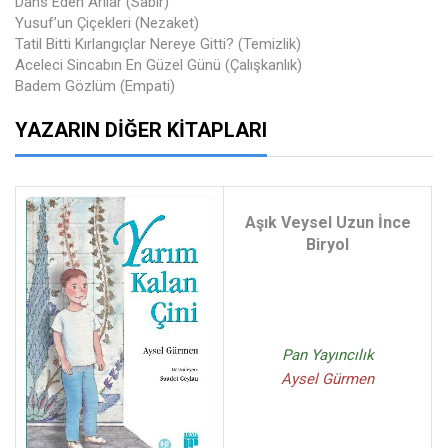
Dans Eden Arılar (Sabır)
Yusuf’un Çiçekleri (Nezaket)
Tatil Bitti Kırlangıçlar Nereye Gitti? (Temizlik)
Aceleci Sincabın En Güzel Günü (Çalışkanlık)
Badem Gözlüm (Empati)
YAZARIN DIĞER KITAPLARI
Aşık Veysel Uzun İnce
Biryol
Pan Yayıncılık
Aysel Gürmen