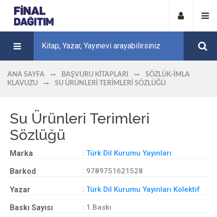
ANA SAYFA
BAŞVURU KITAPLARI
SÖZLÜK-İMLA
KLAVUZU
SU ÜRÜNLERI TERIMLERI SÖZLÜĞÜ
Su Ürünleri Terimleri
Sözlüğü
Marka
:
Türk Dil Kurumu Yayınları
Barkod
: 9789751621528
Yazar
:
Türk Dil Kurumu Yayınları Kolektif
Baskı Sayısı
: 1.Baskı