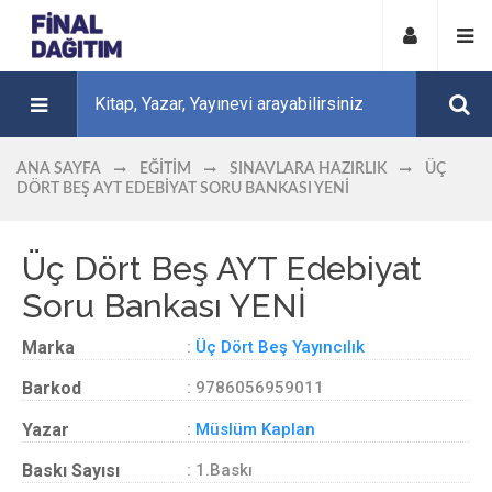
ANA SAYFA
EĞITIM
SINAVLARA HAZIRLIK
ÜÇ
DÖRT BEŞ AYT EDEBIYAT SORU BANKASI YENİ
Üç Dört Beş AYT Edebiyat
Soru Bankası YENİ
Marka
:
Üç Dört Beş Yayıncılık
Barkod
: 9786056959011
Yazar
:
Müslüm Kaplan
Baskı Sayısı
: 1.Baskı