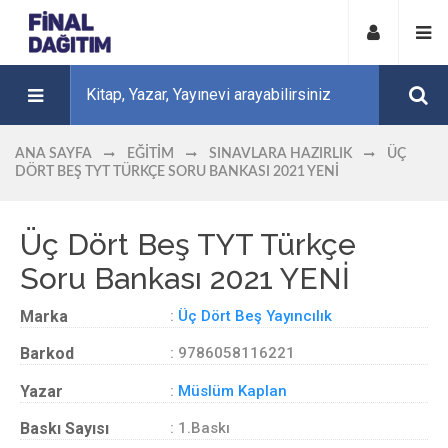
ANA SAYFA
EĞITIM
SINAVLARA HAZIRLIK
ÜÇ
DÖRT BEŞ TYT TÜRKÇE SORU BANKASI 2021 YENİ
Üç Dört Beş TYT Türkçe
Soru Bankası 2021 YENİ
Marka
:
Üç Dört Beş Yayıncılık
Barkod
: 9786058116221
Yazar
:
Müslüm Kaplan
Baskı Sayısı
: 1.Baskı