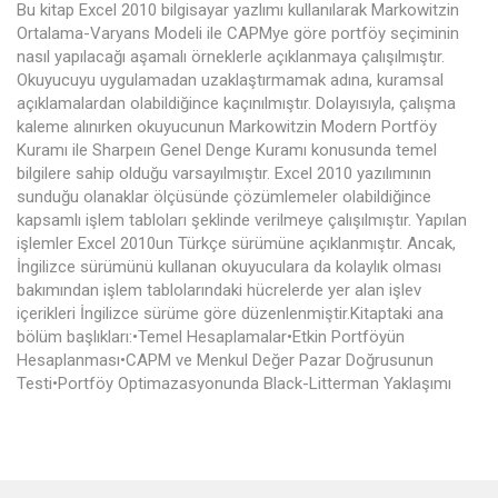
Bu kitap Excel 2010 bilgisayar yazlımı kullanılarak Markowitzin
Ortalama-Varyans Modeli ile CAPMye göre portföy seçiminin
nasıl yapılacağı aşamalı örneklerle açıklanmaya çalışılmıştır.
Okuyucuyu uygulamadan uzaklaştırmamak adına, kuramsal
açıklamalardan olabildiğince kaçınılmıştır. Dolayısıyla, çalışma
kaleme alınırken okuyucunun Markowitzin Modern Portföy
Kuramı ile Sharpeın Genel Denge Kuramı konusunda temel
bilgilere sahip olduğu varsayılmıştır. Excel 2010 yazılımının
sunduğu olanaklar ölçüsünde çözümlemeler olabildiğince
kapsamlı işlem tabloları şeklinde verilmeye çalışılmıştır. Yapılan
işlemler Excel 2010un Türkçe sürümüne açıklanmıştır. Ancak,
İngilizce sürümünü kullanan okuyuculara da kolaylık olması
bakımından işlem tablolarındaki hücrelerde yer alan işlev
içerikleri İngilizce sürüme göre düzenlenmiştir.Kitaptaki ana
bölüm başlıkları:•Temel Hesaplamalar•Etkin Portföyün
Hesaplanması•CAPM ve Menkul Değer Pazar Doğrusunun
Testi•Portföy Optimazasyonunda Black-Litterman Yaklaşımı