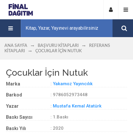
ANA SAYFA
BAŞVURU KITAPLARI
REFERANS
KITAPLARI
ÇOCUKLAR İÇIN NUTUK
Çocuklar İçin Nutuk
Marka
:
Yakamoz Yayıncılık
Barkod
: 9786052973448
Yazar
:
Mustafa Kemal Atatürk
Baskı Sayısı
: 1.Baskı
Baskı Yılı
: 2020