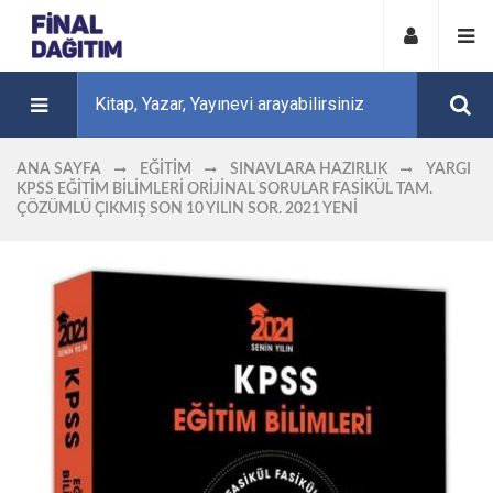
ANA SAYFA
EĞITIM
SINAVLARA HAZIRLIK
YARGI
KPSS EĞITIM BILIMLERI ORIJINAL SORULAR FASIKÜL TAM.
ÇÖZÜMLÜ ÇIKMIŞ SON 10 YILIN SOR. 2021 YENİ