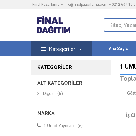
Final Pazarlama ~
info@finalpazarlama.com
~ 0212 604 10 00
Kategoriler
Ana Sayfa
1 UM
KATEGORILER
Topla
ALT KATEGORILER
Diğer - (6)
Göst
MARKA
İş C
1 Umut Yayınları - (6)