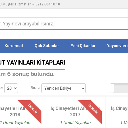
 Müşteri Hizmetleri ~ 0212 604 10 10
Kurumsal
Çok Satanlar
Yeni Çıkanlar
Yayınevleri
UT YAYINLARI KITAPLARI
m 6 sonuç bulundu.
Stoktakiler
er
Sırala
İadesiz
İadesiz
inayetleri Almanağı
İş Cinayetleri Almanağı
İş Cina
2018
2017
1 Umut Yayınları
1 Umut Yayınları
1 Um