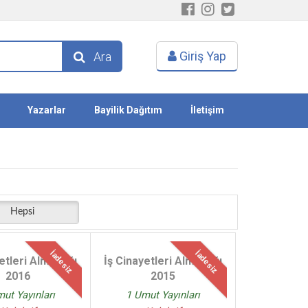
Giriş Yap
Ara
Yazarlar
Bayilik Dağıtım
İletişim
Hepsi
İadesiz
İadesiz
yetleri Almanağı
İş Cinayetleri Almanağı
2016
2015
ut Yayınları
1 Umut Yayınları