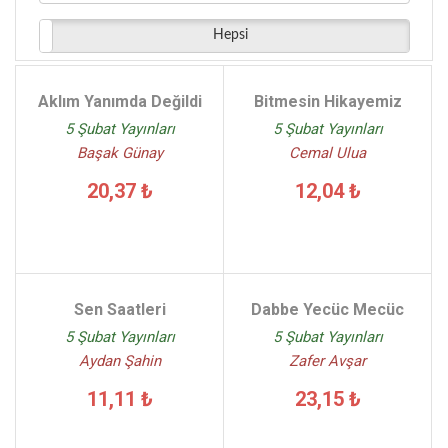
Lordist - (1)
Hepsi
Nazan Arısoy - (1)
Metin Kuru - (1)
F.M. Oğuskan - (1)
Aklım Yanımda Değildi
Bitmesin Hikayemiz
Cansu Tıraşoğlu - (1)
5 Şubat Yayınları
5 Şubat Yayınları
Burak Özdemir - (1)
Başak Günay
Cemal Ulua
20,37 ₺
12,04 ₺
Sen Saatleri
Dabbe Yecüc Mecüc
5 Şubat Yayınları
5 Şubat Yayınları
Aydan Şahin
Zafer Avşar
11,11 ₺
23,15 ₺