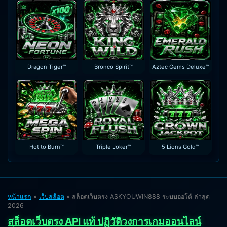
Dragon Tiger™
Bronco Spirit™
Aztec Gems Deluxe™
Hot to Burn™
Triple Joker™
5 Lions Gold™
หน้าแรก
»
เว็บสล็อต
» สล็อตเว็บตรง ASKYOUWIN888 ระบบออโต้ ล่าสุด
2026
สล็อตเว็บตรง API แท้ ปฏิวัติวงการเกมออนไลน์