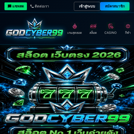
แชทสด
ติดต่อเรา
เข้าสู่ระบบ
สมัครสมาชิก
เกมสุดฮอต
สล็อต
CASINO
กีฬา