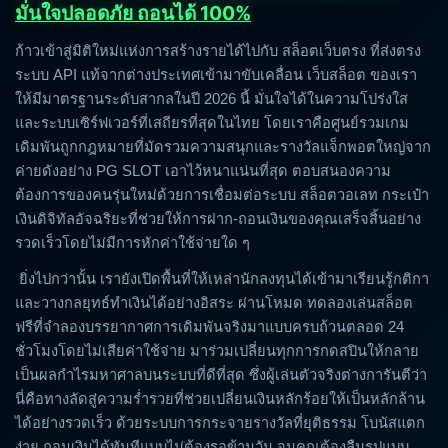
มั่นใจปลอดภัย ถอนได้ 100%
ก้าวเข้าสู่มิติใหม่แห่งการสร้างรายได้ไปกับ สล็อตเว็บตรง ที่ส่งตรง
ระบบ API แท้จากต่างประเทศเข้ามาขับเคลื่อน เว็บสล็อต ของเรา
ให้มีมาตรฐานระดับสากลในปี 2026 นี้ มั่นใจได้ในความโปร่งใส
และระบบเซิร์ฟเวอร์ที่เสถียรที่สุดในไทย โดยเราคือศูนย์รวมเกม
เดิมพันถูกกฎหมายที่มัดรวมความสนุกและรางวัลแจ็กพอตใหญ่จาก
ค่ายดังอย่าง PG SLOT เอาไว้หนาแน่นที่สุด ตอบสนองความ
ต้องการของคนรุ่นใหม่ด้วยการเชื่อมต่อระบบ สล็อตวอเลท กระเป๋า
เงินดิจิทัลอัจฉริยะที่ช่วยให้การฝาก-ถอนเงินของคุณเสร็จสิ้นอย่าง
รวดเร็วโดยไม่มีการหักค่าใช้จ่ายใด ๆ
ยิ่งไปกว่านั้น เรายังเปิดพื้นที่ให้เหล่านักลงทุนได้เข้ามาเรียนรู้กติกา
และวางกลยุทธ์ทำเงินได้อย่างอิสระ ผ่านโหมด ทดลองเล่นสล็อต
ฟรีที่จำลองบรรยากาศการเดิมพันจริงมาแบบครบถ้วนตลอด 24
ชั่วโมงโดยไม่เสียค่าใช้จ่าย มาร่วมเปลี่ยนทุกการกดสปินให้กลาย
เป็นผลกำไรมหาศาลบนระบบที่ดีที่สุด ซึ่งผู้เล่นตัวจริงต่างการันตีว่า
นี่คือทางลัดสู่ความร่ำรวยที่ช่วยเปลี่ยนเงินหลักร้อยให้เป็นหลักล้าน
ได้อย่างรวดเร็ว ด้วยระบบการกระจายรางวัลที่ยุติธรรม โบนัสแตก
ง่าย ถอนเงินได้ทันทีแบบไม่ต้องรอข้ามวัน จนคุณต้องลืมรูปแบบ