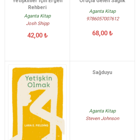
Yetişkinler İçin Ergen
Oruçla Gelen Sağlık
Rehberi
Aganta Kitap
Aganta Kitap
9786057007612
Josh Shipp
68,00 ₺
42,00 ₺
Sağduyu
Aganta Kitap
Steven Johnson