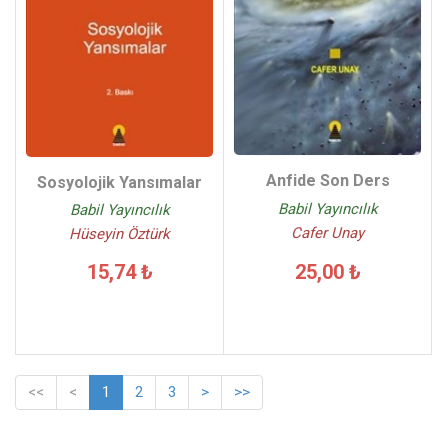
Anfide Son Ders
Sosyolojik Yansımalar
Babil Yayıncılık
Babil Yayıncılık
Cafer Unay
Hüseyin Öztürk
25,00 ₺
15,74 ₺
<<
<
1
2
3
>
>>