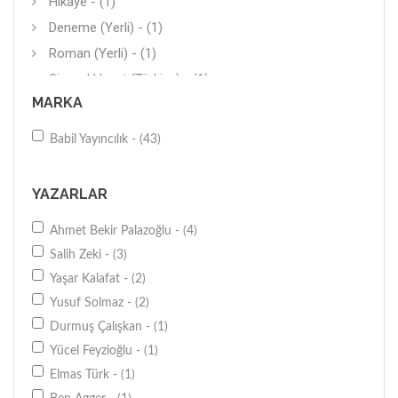
Hikaye - (1)
Deneme (Yerli) - (1)
Roman (Yerli) - (1)
Siyasal Hayat (Türkiye) - (1)
MARKA
Roman (Çeviri) - (1)
Sosyoloji Yazıları - (1)
Babil Yayıncılık - (43)
Anlatı - (1)
Mektup - (1)
YAZARLAR
Edebiyat Yazıları - (1)
Ahmet Bekir Palazoğlu - (4)
Diğer - (1)
Salih Zeki - (3)
Türkiye - (1)
Yaşar Kalafat - (2)
Siyasal Tarih - (1)
Yusuf Solmaz - (2)
Psikolojik Danışmanlık - (1)
Durmuş Çalışkan - (1)
Biyografi-Otobiyografi - (1)
Yücel Feyzioğlu - (1)
İletişim-Medya - (1)
Elmas Türk - (1)
Kişisel-Bireysel Gelişim - (1)