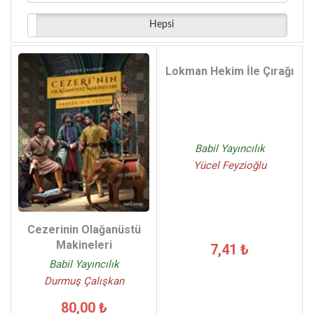
Gürsel Aytaç - (1)
Hepsi
M.Haşim Polat - (1)
Nilüfer Pembecioğlu - (1)
Yaşar Onay - (1)
Lokman Hekim İle Çırağı
Roderic H. Davison - (1)
Durdu Mehmet Burak - (1)
Babil Yayıncılık
Yücel Feyzioğlu
Cezerinin Olağanüstü
Makineleri
7,41 ₺
Babil Yayıncılık
Durmuş Çalışkan
80,00 ₺