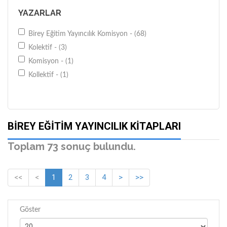
YAZARLAR
Birey Eğitim Yayıncılık Komisyon - (68)
Kolektif - (3)
Komisyon - (1)
Kollektif - (1)
BIREY EĞITIM YAYINCILIK KITAPLARI
Toplam 73 sonuç bulundu.
<<
<
1
2
3
4
>
>>
Göster