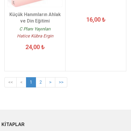
Küçük Hanımların Ahlak
16,00 ₺
ve Din Eğitimi
C Planı Yayınları
Hatice Kübra Ergin
24,00 ₺
<<
<
1
2
>
>>
KİTAPLAR