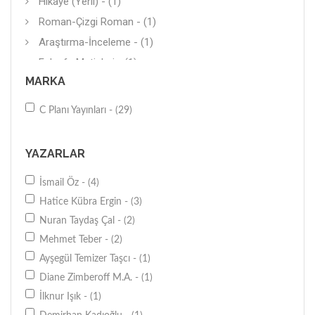
Hikaye (Yerli) - (1)
Roman-Çizgi Roman - (1)
Araştırma-İnceleme - (1)
Felsefe Metinleri - (1)
MARKA
Yaklaşımlar - (1)
C Planı Yayınları - (29)
YAZARLAR
İsmail Öz - (4)
Hatice Kübra Ergin - (3)
Nuran Taydaş Çal - (2)
Mehmet Teber - (2)
Ayşegül Temizer Taşcı - (1)
Diane Zimberoff M.A. - (1)
İlknur Işık - (1)